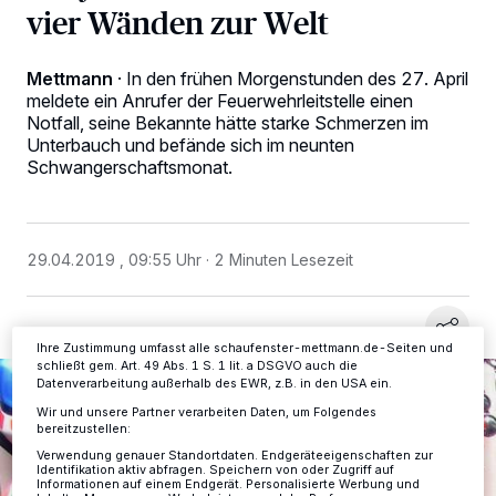
vier Wänden zur Welt
Mettmann
·
In den frühen Morgenstunden des 27. April
meldete ein Anrufer der Feuerwehrleitstelle einen
Notfall, seine Bekannte hätte starke Schmerzen im
Wir und unsere
-Partner speichern und greifen auf
218
Unterbauch und befände sich im neunten
personenbezogene Daten wie Browserdaten oder eindeutige
Kennungen auf Ihrem Gerät zu. Durch Auswahl von OK aktivieren Sie
Schwangerschaftsmonat.
Tracking-Technologien für die unter „Wir und unsere Partner
verarbeiten Daten, um Ihnen Dienste bereitzustellen“ aufgeführten
Zwecke. Wenn Tracker deaktiviert sind, sind manche Inhalte und
Anzeigen möglicherweise nicht mehr so relevant für Sie. Sie können
dieses Menü jederzeit wieder aufrufen, um Ihre Einstellungen zu
29.04.2019 , 09:55 Uhr
2 Minuten Lesezeit
ändern oder Ihre Einwilligung zu widerrufen, indem Sie auf den Link
Einstellungen oder Ablehnen am unteren Rand der Webseite klicken.
Ihre Einstellungen gelten innerhalb unseres Website. Weitere
Informationen finden Sie in unserer Datenschutzerklärung.
Ihre Zustimmung umfasst alle schaufenster-mettmann.de-Seiten und
schließt gem. Art. 49 Abs. 1 S. 1 lit. a DSGVO auch die
Datenverarbeitung außerhalb des EWR, z.B. in den USA ein.
Wir und unsere Partner verarbeiten Daten, um Folgendes
bereitzustellen:
Verwendung genauer Standortdaten. Endgeräteeigenschaften zur
Identifikation aktiv abfragen. Speichern von oder Zugriff auf
Informationen auf einem Endgerät. Personalisierte Werbung und