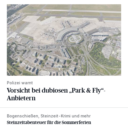
Vorsicht bei dubiosen „Park & Fly“-Anbietern
Polizei warnt
Vorsicht bei dubiosen „Park & Fly“-
Anbietern
Bogenschießen, Steinzeit-Krimi und mehr
Steinzeitabenteuer für die Sommerferien
Steinzeitabenteuer für die Sommerferien