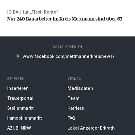
IG BAU für „Flexi-Rente“
Nur 240 Bauarbeiter im Kreis Mettmann sind über 63
Nur 240 Bauarbeiter im Kreis Mettmann sind über 63
SOZIALE MEDIEN
www.facebook.com/mettmannerkreisnews/
SERVICES
VERLAG
Inserieren
Mediadaten
Trauerportal
Team
Stellenmarkt
Karriere
Immobilienmarkt
FAQ
AZUBI NRW
Lokal Anzeiger Erkrath