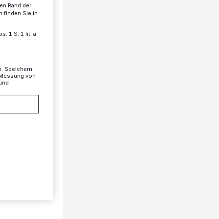
ren Rand der
 finden Sie in
 1 S. 1 lit. a
n. Speichern
, Messung von
 und