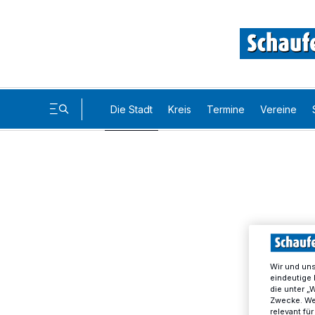
Die Stadt
Kreis
Termine
Vereine
Wir und un
eindeutige 
die unter „
Zwecke. Wen
relevant fü