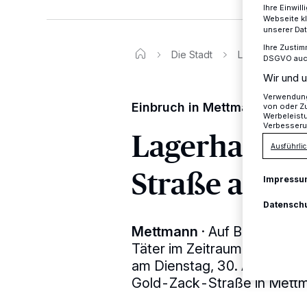
Ihre Einwil
Webseite kl
unserer Da
Ihre Zustim
Die Stadt
Lagerhaus an 
DSGVO auch 
Wir und u
Verwendung 
Einbruch in Mettmann
von oder Zu
Werbeleist
Verbesseru
Lagerhaus an
Ausführlic
Straße aufg
Impressu
Datensch
Mettmann
·
Auf Baugeräte 
Täter im Zeitraum zwischen 
am Dienstag, 30. April, bei 
Gold-Zack-Straße in Mett