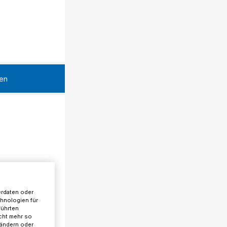
en
erdaten oder
chnologien für
führten
cht mehr so
 ändern oder