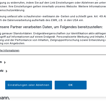
ligung zu widerrufen, indem Sie auf den Link Einstellungen oder Ablehnen am unte
icken. Ihre Einstellungen gelten innerhalb unseres Website. Weitere Informationen
tenschutzerklärung.
mung umfasst alle schaufenster-mettmann.de-Seiten und schließt gem. Art. 49 Abs.
der Gold-Zack-Straße aufgebrochen
die Datenverarbeitung außerhalb des EWR, z.B. in den USA ein.
nsere Partner verarbeiten Daten, um Folgendes bereitzustellen:
genauer Standortdaten. Endgeräteeigenschaften zur Identifikation aktiv abfrage
griff auf Informationen auf einem Endgerät. Personalisierte Werbung und Inhalte
ung und der Performance von Inhalten, Zielgruppenforschung sowie Entwicklung
ng von Angeboten.
 der Gold-Zack-
he Informationen
ebrochen
m
utz
abgesehen hatten es noch unbekannte
17 Uhr am Montag, 29. April, und 7 Uhr
Einstellungen oder Ablehnen
OK
einem Einbruch in ein Lagerhaus an der
mann.