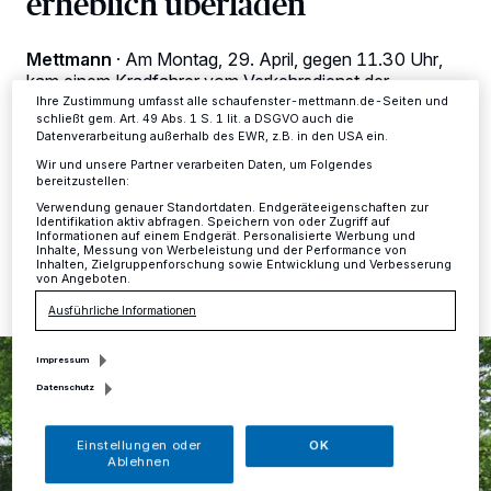
erheblich überladen
dieses Menü jederzeit wieder aufrufen, um Ihre Einstellungen zu
ändern oder Ihre Einwilligung zu widerrufen, indem Sie auf den Link
Einstellungen oder Ablehnen am unteren Rand der Webseite klicken.
Mettmann
·
Am Montag, 29. April, gegen 11.30 Uhr,
Ihre Einstellungen gelten innerhalb unseres Website. Weitere
Informationen finden Sie in unserer Datenschutzerklärung.
kam einem Kradfahrer vom Verkehrsdienst der
Kreispolizeibehörde Mettmann ein Kleinlastwagen Ford
Ihre Zustimmung umfasst alle schaufenster-mettmann.de-Seiten und
schließt gem. Art. 49 Abs. 1 S. 1 lit. a DSGVO auch die
Transit auf der Düsseldorfer Straße (B7) in Mettmann
Datenverarbeitung außerhalb des EWR, z.B. in den USA ein.
entgegen, der in Richtung Kreisstadt fuhr.
Wir und unsere Partner verarbeiten Daten, um Folgendes
bereitzustellen:
Verwendung genauer Standortdaten. Endgeräteeigenschaften zur
Identifikation aktiv abfragen. Speichern von oder Zugriff auf
29.04.2019 , 15:43 Uhr
Eine Minute Lesezeit
Informationen auf einem Endgerät. Personalisierte Werbung und
Inhalte, Messung von Werbeleistung und der Performance von
Inhalten, Zielgruppenforschung sowie Entwicklung und Verbesserung
von Angeboten.
Ausführliche Informationen
Impressum
Datenschutz
Einstellungen oder
OK
Ablehnen