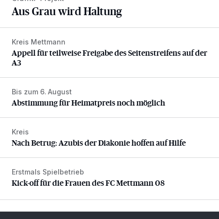
Aus Grau wird Haltung
Kreis Mettmann
Appell für teilweise Freigabe des Seitenstreifens auf der A
Appell für teilweise Freigabe des Seitenstreifens auf der
A3
Bis zum 6. August
Abstimmung für Heimatpreis noch möglich
Abstimmung für Heimatpreis noch möglich
Kreis
Nach Betrug: Azubis der Diakonie hoffen auf Hilfe
Nach Betrug: Azubis der Diakonie hoffen auf Hilfe
Erstmals Spielbetrieb
Kick-off für die Frauen des FC Mettmann 08
Kick-off für die Frauen des FC Mettmann 08