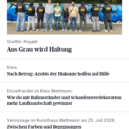
Graffiti-Projekt
Aus Grau wird Haltung
Kreis
Nach Betrug: Azubis der Diakonie hoffen auf Hilfe
Nach Betrug: Azubis der Diakonie hoffen auf Hilfe
Einzelhandel im Kreis Mettmann:
Wie du mit Ballonständer und Schaufensterdekoration meh
Wie du mit Ballonständer und Schaufensterdekoration
mehr Laufkundschaft gewinnst
Vernissage im Kunsthaus Mettmann am 25. Juli 2026
Zwischen Farben und Begegnungen
Zwischen Farben und Begegnungen