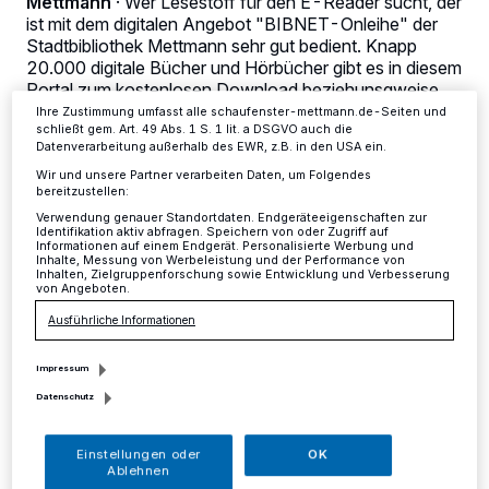
Mettmann
·
Wer Lesestoff für den E-Reader sucht, der
dieses Menü jederzeit wieder aufrufen, um Ihre Einstellungen zu
ist mit dem digitalen Angebot "BIBNET-Onleihe" der
ändern oder Ihre Einwilligung zu widerrufen, indem Sie auf den Link
Stadtbibliothek Mettmann sehr gut bedient. Knapp
Einstellungen oder Ablehnen am unteren Rand der Webseite klicken.
20.000 digitale Bücher und Hörbücher gibt es in diesem
Ihre Einstellungen gelten innerhalb unseres Website. Weitere
Informationen finden Sie in unserer Datenschutzerklärung.
Portal zum kostenlosen Download beziehunsgweise
Streamen.
Ihre Zustimmung umfasst alle schaufenster-mettmann.de-Seiten und
schließt gem. Art. 49 Abs. 1 S. 1 lit. a DSGVO auch die
Datenverarbeitung außerhalb des EWR, z.B. in den USA ein.
Wir und unsere Partner verarbeiten Daten, um Folgendes
bereitzustellen:
26.06.2018 , 15:30 Uhr
Eine Minute Lesezeit
Verwendung genauer Standortdaten. Endgeräteeigenschaften zur
Identifikation aktiv abfragen. Speichern von oder Zugriff auf
Informationen auf einem Endgerät. Personalisierte Werbung und
Inhalte, Messung von Werbeleistung und der Performance von
Inhalten, Zielgruppenforschung sowie Entwicklung und Verbesserung
von Angeboten.
Ausführliche Informationen
Impressum
S
Datenschutz
ehr empfehlenswert sind laut
Bibliotheksleitung zum Beispiel die
Einstellungen oder
OK
Fantasy-Werke von Genevieve Cogman: "Die
Ablehnen