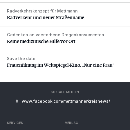
Radverkehrskonzept für Mettmann
Radverkehr und neuer Straßenname
Radverkehr und neuer Straßenname
Gedenken an verstorbene Drogenkonsumenten
Keine medizinische Hilfe vor Ort
Keine medizinische Hilfe vor Ort
Save the date
Frauenfilmtag im Weltspiegel-Kino: „Nur eine Frau“
Frauenfilmtag im Weltspiegel-Kino: „Nur eine Frau“
SOZIALE MEDIEN
www.facebook.com/mettmannerkreisnews/
SERVICES
VERLAG