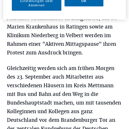
am St. Josef Krankenhaus in Haan, am
Einstellungen oder
OK
Ablehnen
St. Josefs Krankenhaus in Hilden, am St.
Martinus Krankenhaus in Langenfeld, am St.
Marien Krankenhaus in Ratingen sowie am
Klinikum Niederberg in Velbert werden im
Rahmen einer "Aktiven Mittagspause" ihren
Protest zum Ausdruck bringen.
Gleichzeitig werden sich am frühen Morgen
des 23. September auch Mitarbeiter aus
verschiedenen Häusern im Kreis Mettmann
mit Bus und Bahn auf den Weg in die
Bundeshauptstadt machen, um mit tausenden
Kolleginnen und Kollegen aus ganz
Deutschland vor dem Brandenburger Tor an
der zentralen Kundgebung der Deutschen