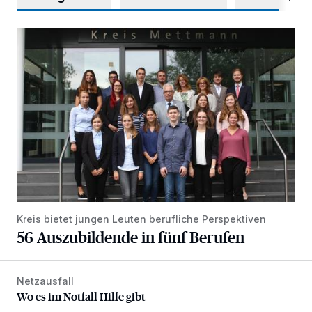
56 Auszubildende in fünf Berufen
Kreis bietet jungen Leuten berufliche Perspektiven
56 Auszubildende in fünf Berufen
Netzausfall
Wo es im Notfall Hilfe gibt
Wo es im Notfall Hilfe gibt