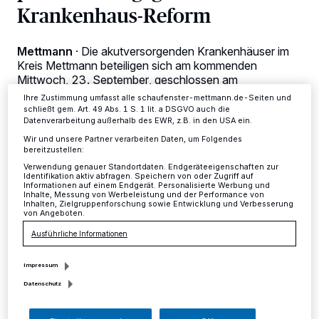
Krankenhaus-Reform
Zwecke. Wenn Tracker deaktiviert sind, sind manche Inhalte und
Anzeigen möglicherweise nicht mehr so relevant für Sie. Sie können
dieses Menü jederzeit wieder aufrufen, um Ihre Einstellungen zu
ändern oder Ihre Einwilligung zu widerrufen, indem Sie auf den Link
Mettmann
·
Die akutversorgenden Krankenhäuser im
Einstellungen oder Ablehnen am unteren Rand der Webseite klicken.
Kreis Mettmann beteiligen sich am kommenden
Ihre Einstellungen gelten innerhalb unseres Website. Weitere
Mittwoch, 23. September, geschlossen am
Informationen finden Sie in unserer Datenschutzerklärung.
bundesweiten Aktionstag gegen die geplante
Ihre Zustimmung umfasst alle schaufenster-mettmann.de-Seiten und
Krankenhausreform.
schließt gem. Art. 49 Abs. 1 S. 1 lit. a DSGVO auch die
Datenverarbeitung außerhalb des EWR, z.B. in den USA ein.
Wir und unsere Partner verarbeiten Daten, um Folgendes
bereitzustellen:
18.09.2015 , 12:38 Uhr
Eine Minute Lesezeit
Verwendung genauer Standortdaten. Endgeräteeigenschaften zur
Identifikation aktiv abfragen. Speichern von oder Zugriff auf
Informationen auf einem Endgerät. Personalisierte Werbung und
Inhalte, Messung von Werbeleistung und der Performance von
Inhalten, Zielgruppenforschung sowie Entwicklung und Verbesserung
von Angeboten.
Ausführliche Informationen
Impressum
Datenschutz
Z
ahlreiche Mitarbeiter am EVK Mettmann,