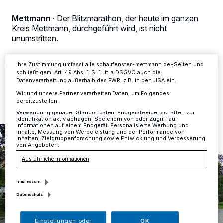
Zwecke. Wenn Tracker deaktiviert sind, sind manche Inhalte und
Anzeigen möglicherweise nicht mehr so relevant für Sie. Sie können
Mettmann
·
Der Blitzmarathon, der heute im ganzen
dieses Menü jederzeit wieder aufrufen, um Ihre Einstellungen zu
Kreis Mettmann, durchgeführt wird, ist nicht
ändern oder Ihre Einwilligung zu widerrufen, indem Sie auf den Link
Einstellungen oder Ablehnen am unteren Rand der Webseite klicken.
unumstritten.
Ihre Einstellungen gelten innerhalb unseres Website. Weitere
Informationen finden Sie in unserer Datenschutzerklärung.
Ihre Zustimmung umfasst alle schaufenster-mettmann.de-Seiten und
schließt gem. Art. 49 Abs. 1 S. 1 lit. a DSGVO auch die
18.09.2014 , 13:52 Uhr
2 Minuten Lesezeit
Datenverarbeitung außerhalb des EWR, z.B. in den USA ein.
Wir und unsere Partner verarbeiten Daten, um Folgendes
bereitzustellen:
Verwendung genauer Standortdaten. Endgeräteeigenschaften zur
Identifikation aktiv abfragen. Speichern von oder Zugriff auf
Informationen auf einem Endgerät. Personalisierte Werbung und
Inhalte, Messung von Werbeleistung und der Performance von
Inhalten, Zielgruppenforschung sowie Entwicklung und Verbesserung
von Angeboten.
Ausführliche Informationen
Impressum
Datenschutz
Einstellungen oder
OK