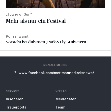
„Tower of Sun“
Mehr als nur ein Festival
Polizei warnt
Vorsicht bei dubiosen „Park & Fly“-Anbietern
Vorsicht bei dubiosen „Park & Fly“-Anbietern
SOZIALE MEDIEN
www.facebook.com/mettmannerkreisnews/
SERVICES
VERLAG
Inserieren
Mediadaten
Trauerportal
Team