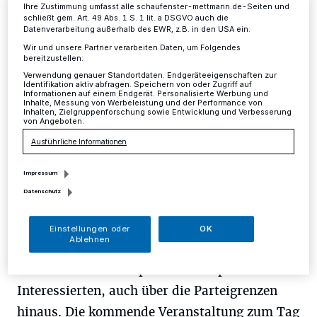
Zeitzeugen in Mettmann
Ihre Zustimmung umfasst alle schaufenster-mettmann.de-Seiten und
schließt gem. Art. 49 Abs. 1 S. 1 lit. a DSGVO auch die
Datenverarbeitung außerhalb des EWR, z.B. in den USA ein.
Wir und unsere Partner verarbeiten Daten, um Folgendes
Mettmann
·
Traditionell veranstaltet die CDU-
bereitzustellen:
Mettmann für alle Bürger am Tag der Deutschen Einheit
Verwendung genauer Standortdaten. Endgeräteeigenschaften zur
jeweils am 3.Oktober eine Veranstaltung.
Identifikation aktiv abfragen. Speichern von oder Zugriff auf
Informationen auf einem Endgerät. Personalisierte Werbung und
Inhalte, Messung von Werbeleistung und der Performance von
Inhalten, Zielgruppenforschung sowie Entwicklung und Verbesserung
von Angeboten.
12.09.2014 , 10:09 Uhr
Eine Minute Lesezeit
Ausführliche Informationen
Impressum
Datenschutz
Einstellungen oder
OK
Ablehnen
Diese richtet sich explizit an alle politisch
Interessierten, auch über die Parteigrenzen
hinaus. Die kommende Veranstaltung zum Tag