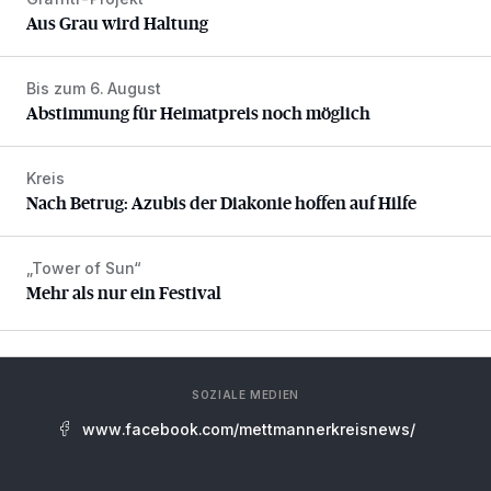
Aus Grau wird Haltung
Aus Grau wird Haltung
Bis zum 6. August
Abstimmung für Heimatpreis noch möglich
Abstimmung für Heimatpreis noch möglich
Kreis
Nach Betrug: Azubis der Diakonie hoffen auf Hilfe
Nach Betrug: Azubis der Diakonie hoffen auf Hilfe
„Tower of Sun“
Mehr als nur ein Festival
Mehr als nur ein Festival
SOZIALE MEDIEN
www.facebook.com/mettmannerkreisnews/