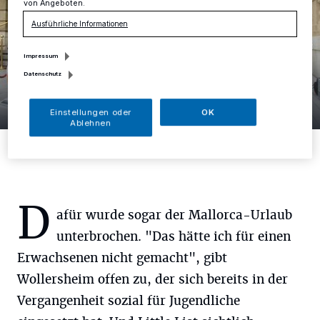
von Angeboten.
Ausführliche Informationen
Impressum
Datenschutz
4 Bilder
Little J dreht mit Bert Wollersheim
Einstellungen oder
OK
Ablehnen
4 Bilder
D
afür wurde sogar der Mallorca-Urlaub
unterbrochen. "Das hätte ich für einen
Erwachsenen nicht gemacht", gibt
Wollersheim offen zu, der sich bereits in der
Vergangenheit sozial für Jugendliche