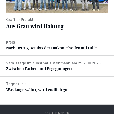
Graffiti-Projekt
Aus Grau wird Haltung
Kreis
Nach Betrug: Azubis der Diakonie hoffen auf Hilfe
Nach Betrug: Azubis der Diakonie hoffen auf Hilfe
Vernissage im Kunsthaus Mettmann am 25. Juli 2026
Zwischen Farben und Begegnungen
Zwischen Farben und Begegnungen
Tagesklinik
Was lange währt, wird endlich gut
Was lange währt, wird endlich gut
SOZIALE MEDIEN