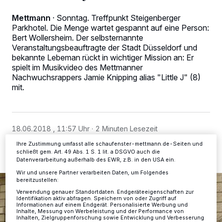
Mettmann
·
Sonntag. Treffpunkt Steigenberger
Parkhotel. Die Menge wartet gespannt auf eine Person:
Bert Wollersheim. Der selbsternannte
Wir und unsere
-Partner speichern und greifen auf
218
Veranstaltungsbeauftragte der Stadt Düsseldorf und
personenbezogene Daten wie Browserdaten oder eindeutige
bekannte Lebeman rückt in wichtiger Mission an: Er
Kennungen auf Ihrem Gerät zu. Durch Auswahl von OK aktivieren Sie
spielt im Musikvideo des Mettmanner
Tracking-Technologien für die unter „Wir und unsere Partner
Nachwuchsrappers Jamie Knipping alias "Little J" (8)
verarbeiten Daten, um Ihnen Dienste bereitzustellen“ aufgeführten
Zwecke. Wenn Tracker deaktiviert sind, sind manche Inhalte und
mit.
Anzeigen möglicherweise nicht mehr so relevant für Sie. Sie können
dieses Menü jederzeit wieder aufrufen, um Ihre Einstellungen zu
ändern oder Ihre Einwilligung zu widerrufen, indem Sie auf den Link
Einstellungen oder Ablehnen am unteren Rand der Webseite klicken.
Ihre Einstellungen gelten innerhalb unseres Website. Weitere
18.06.2018 , 11:57 Uhr
2 Minuten Lesezeit
Informationen finden Sie in unserer Datenschutzerklärung.
Ihre Zustimmung umfasst alle schaufenster-mettmann.de-Seiten und
schließt gem. Art. 49 Abs. 1 S. 1 lit. a DSGVO auch die
Datenverarbeitung außerhalb des EWR, z.B. in den USA ein.
Wir und unsere Partner verarbeiten Daten, um Folgendes
bereitzustellen:
Verwendung genauer Standortdaten. Endgeräteeigenschaften zur
Identifikation aktiv abfragen. Speichern von oder Zugriff auf
Informationen auf einem Endgerät. Personalisierte Werbung und
Inhalte, Messung von Werbeleistung und der Performance von
Inhalten, Zielgruppenforschung sowie Entwicklung und Verbesserung