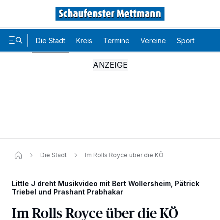
Die Stadt
Kreis
Termine
Vereine
Sport
Karr
Die Stadt
Im Rolls Royce über die KÖ
Little J dreht Musikvideo mit Bert Wollersheim, Pätrick
Triebel und Prashant Prabhakar
Im Rolls Royce über die KÖ