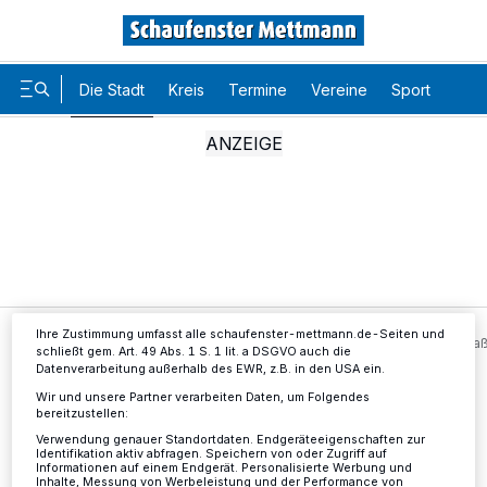
Die Stadt
Kreis
Termine
Vereine
Sport
Karr
Wir und unsere
-Partner speichern und greifen auf
218
personenbezogene Daten wie Browserdaten oder eindeutige
Kennungen auf Ihrem Gerät zu. Durch Auswahl von OK aktivieren Sie
Tracking-Technologien für die unter „Wir und unsere Partner
verarbeiten Daten, um Ihnen Dienste bereitzustellen“ aufgeführten
Zwecke. Wenn Tracker deaktiviert sind, sind manche Inhalte und
Anzeigen möglicherweise nicht mehr so relevant für Sie. Sie können
dieses Menü jederzeit wieder aufrufen, um Ihre Einstellungen zu
ändern oder Ihre Einwilligung zu widerrufen, indem Sie auf den Link
Einstellungen oder Ablehnen am unteren Rand der Webseite klicken.
Ihre Einstellungen gelten innerhalb unseres Website. Weitere
Informationen finden Sie in unserer Datenschutzerklärung.
Ihre Zustimmung umfasst alle schaufenster-mettmann.de-Seiten und
Die Stadt
Hochwertige Armbanduhr an der Posener Stra
schließt gem. Art. 49 Abs. 1 S. 1 lit. a DSGVO auch die
Datenverarbeitung außerhalb des EWR, z.B. in den USA ein.
Wir und unsere Partner verarbeiten Daten, um Folgendes
bereitzustellen:
Hochwertige Armbanduhr an
Verwendung genauer Standortdaten. Endgeräteeigenschaften zur
Identifikation aktiv abfragen. Speichern von oder Zugriff auf
der Posener Straße gestohlen
Informationen auf einem Endgerät. Personalisierte Werbung und
Inhalte, Messung von Werbeleistung und der Performance von