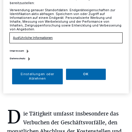
bereitzustellen:
Mettmann
·
Die Freiwilligenzentrale sucht eine
Verwendung genauer Standortdaten. Endgeräteeigenschaften zur
Identifikation aktiv abfragen. Speichern von oder Zugriff auf
Buchhalterin oder einen Buchhalter zur Unterstützung
Informationen auf einem Endgerät. Personalisierte Werbung und
eines gemeinnützigen Vereines. Dieser unterstützt und
Inhalte, Messung von Werbeleistung und der Performance von
Inhalten, Zielgruppenforschung sowie Entwicklung und Verbesserung
fördert ärztliche, pflegerische, psychotherapeutische
von Angeboten.
und soziale Hilfsangebote.
Ausführliche Informationen
Impressum
18.12.2017 , 14:19 Uhr
Eine Minute Lesezeit
Datenschutz
Einstellungen oder
OK
Ablehnen
D
ie Tätigkeit umfasst insbesondere das
Verbuchen der Geschäftsvorfälle, den
monatlichen Abschluss der Kostenstellen und