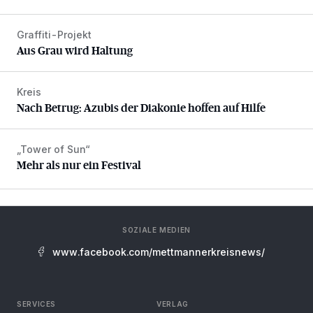
Graffiti-Projekt
Aus Grau wird Haltung
Aus Grau wird Haltung
Kreis
Nach Betrug: Azubis der Diakonie hoffen auf Hilfe
Nach Betrug: Azubis der Diakonie hoffen auf Hilfe
„Tower of Sun“
Mehr als nur ein Festival
Mehr als nur ein Festival
SOZIALE MEDIEN
www.facebook.com/mettmannerkreisnews/
SERVICES
VERLAG