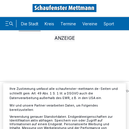
Die Stadt
Kreis
Termine
Vereine
Sport
Karr
Wir und unsere
-Partner speichern und greifen auf
218
personenbezogene Daten wie Browserdaten oder eindeutige
Kennungen auf Ihrem Gerät zu. Durch Auswahl von OK aktivieren Sie
Tracking-Technologien für die unter „Wir und unsere Partner
verarbeiten Daten, um Ihnen Dienste bereitzustellen“ aufgeführten
Zwecke. Wenn Tracker deaktiviert sind, sind manche Inhalte und
Anzeigen möglicherweise nicht mehr so relevant für Sie. Sie können
dieses Menü jederzeit wieder aufrufen, um Ihre Einstellungen zu
ändern oder Ihre Einwilligung zu widerrufen, indem Sie auf den Link
Einstellungen oder Ablehnen am unteren Rand der Webseite klicken.
Ihre Einstellungen gelten innerhalb unseres Website. Weitere
Informationen finden Sie in unserer Datenschutzerklärung.
Ihre Zustimmung umfasst alle schaufenster-mettmann.de-Seiten und
Die Stadt
Es gibt noch freie Plätze für den Heimatfesttrö
schließt gem. Art. 49 Abs. 1 S. 1 lit. a DSGVO auch die
Datenverarbeitung außerhalb des EWR, z.B. in den USA ein.
Wir und unsere Partner verarbeiten Daten, um Folgendes
bereitzustellen:
Es gibt noch freie Plätze für den
Verwendung genauer Standortdaten. Endgeräteeigenschaften zur
Identifikation aktiv abfragen. Speichern von oder Zugriff auf
Heimatfesttrödel
Informationen auf einem Endgerät. Personalisierte Werbung und
Inhalte, Messung von Werbeleistung und der Performance von