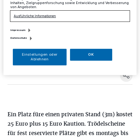
Inhalten, Zielgruppenforschung sowie Entwicklung und Verbesserung
von Angeboten.
Mettmann
·
Für den Trödelmarkt am 2. September zum
Ausführliche Informationen
Mettmanner Heimatfest sind noch Stände frei. Der
Markt findet in der Innenstadt statt. Neuwaren sind
auch zugelassen.
Impressum
Datenschutz
Einstellungen oder
OK
02.08.2018 , 10:18 Uhr
Eine Minute Lesezeit
Ablehnen
Ein Platz füre einen privaten Stand (3m) kostet
25 Euro plus 15 Euro Kaution. Trödelscheine
für fest reservierte Plätze gibt es montags bis