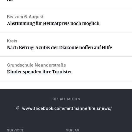
Bis zum 6. August
Abstimmung für Heimatpreis noch möglich
Abstimmung für Heimatpreis noch möglich
Kreis
Nach Betrug: Azubis der Diakonie hoffen auf Hilfe
Nach Betrug: Azubis der Diakonie hoffen auf Hilfe
Grundschule Neanderstraße
Kinder spenden ihre Tornister
Kinder spenden ihre Tornister
SOZIALE MEDIEN
www.facebook.com/mettmannerkreisnews/
SERVICES
VERLAG