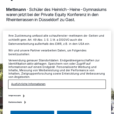
verarbeiten Daten, um Ihnen Dienste bereitzustellen“ aufgeführten
Zwecke. Wenn Tracker deaktiviert sind, sind manche Inhalte und
Mettmann
·
Schüler des Heinrich-Heine-Gymnasiums
Anzeigen möglicherweise nicht mehr so relevant für Sie. Sie können
dieses Menü jederzeit wieder aufrufen, um Ihre Einstellungen zu
waren jetzt bei der Private Equity Konferenz in den
ändern oder Ihre Einwilligung zu widerrufen, indem Sie auf den Link
Rheinterrassen in Düsseldorf zu Gast.
Einstellungen oder Ablehnen am unteren Rand der Webseite klicken.
Ihre Einstellungen gelten innerhalb unseres Website. Weitere
Informationen finden Sie in unserer Datenschutzerklärung.
Ihre Zustimmung umfasst alle schaufenster-mettmann.de-Seiten und
schließt gem. Art. 49 Abs. 1 S. 1 lit. a DSGVO auch die
25.05.2018 , 15:03 Uhr
Eine Minute Lesezeit
Datenverarbeitung außerhalb des EWR, z.B. in den USA ein.
Wir und unsere Partner verarbeiten Daten, um Folgendes
bereitzustellen:
Verwendung genauer Standortdaten. Endgeräteeigenschaften zur
Identifikation aktiv abfragen. Speichern von oder Zugriff auf
Informationen auf einem Endgerät. Personalisierte Werbung und
Inhalte, Messung von Werbeleistung und der Performance von
Inhalten, Zielgruppenforschung sowie Entwicklung und Verbesserung
von Angeboten.
Ausführliche Informationen
Impressum
Datenschutz