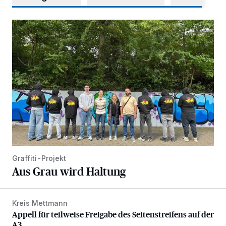
Aus Grau wird Haltung
Graffiti-Projekt
Aus Grau wird Haltung
Kreis Mettmann
Appell für teilweise Freigabe des Seitenstreifens auf der A
Appell für teilweise Freigabe des Seitenstreifens auf der
A3