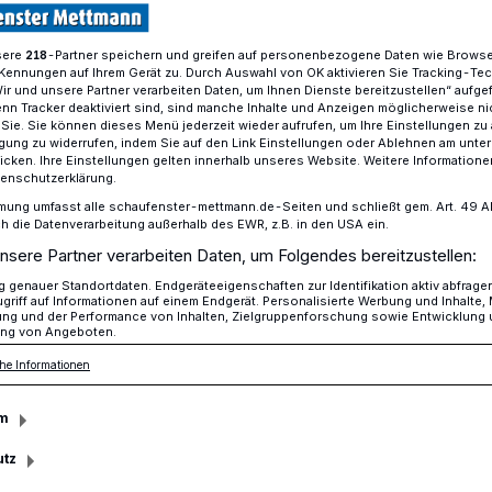
sere
-Partner speichern und greifen auf personenbezogene Daten wie Brows
218
Kennungen auf Ihrem Gerät zu. Durch Auswahl von OK aktivieren Sie Tracking-Te
adtradeln
Wir und unsere Partner verarbeiten Daten, um Ihnen Dienste bereitzustellen“ aufge
n Tracker deaktiviert sind, sind manche Inhalte und Anzeigen möglicherweise ni
r Sie. Sie können dieses Menü jederzeit wieder aufrufen, um Ihre Einstellungen zu
ligung zu widerrufen, indem Sie auf den Link Einstellungen oder Ablehnen am unte
icken. Ihre Einstellungen gelten innerhalb unseres Website. Weitere Informationen
tenschutzerklärung.
Stadtradeln
mung umfasst alle schaufenster-mettmann.de-Seiten und schließt gem. Art. 49 Abs.
die Datenverarbeitung außerhalb des EWR, z.B. in den USA ein.
nsere Partner verarbeiten Daten, um Folgendes bereitzustellen:
lometer langen Radtour läuteten die
genauer Standortdaten. Endgeräteeigenschaften zur Identifikation aktiv abfrage
griff auf Informationen auf einem Endgerät. Personalisierte Werbung und Inhalte
 Samstag das Stadtradeln ein. Ab 10.15
ung und der Performance von Inhalten, Zielgruppenforschung sowie Entwicklung
ng von Angeboten.
dbegeisterte Bürger auf dem
führten Route um Mettmann herum zu
he Informationen
m
utz