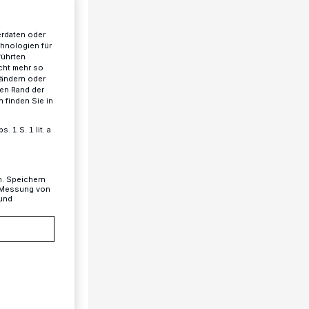
erdaten oder
chnologien für
führten
cht mehr so
 ändern oder
ren Rand der
 finden Sie in
 1 S. 1 lit. a
n. Speichern
, Messung von
 und