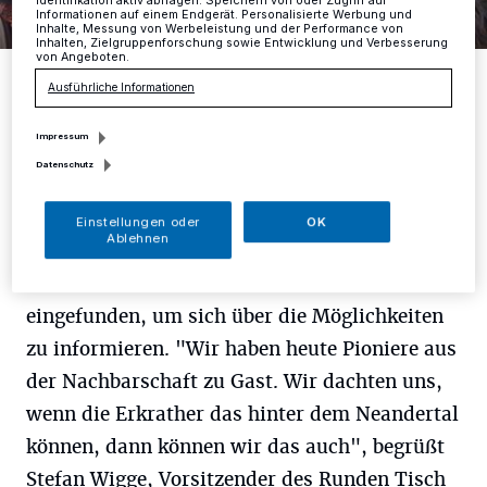
Identifikation aktiv abfragen. Speichern von oder Zugriff auf
Informationen auf einem Endgerät. Personalisierte Werbung und
Inhalte, Messung von Werbeleistung und der Performance von
Inhalten, Zielgruppenforschung sowie Entwicklung und Verbesserung
von Angeboten.
Rudi Birkenstock (rechts neben der Leinwand) informiert über
Notwendigkeiten zur Gründung eines Bürgerbusvereins.
Ausführliche Informationen
Foto: RG
Impressum
Datenschutz
Einstellungen oder
OK
R
Ablehnen
und 25 "Bürgerbusinteressierte" haben
sich im Café des St. Elisabeth Haus
eingefunden, um sich über die Möglichkeiten
zu informieren. "Wir haben heute Pioniere aus
der Nachbarschaft zu Gast. Wir dachten uns,
wenn die Erkrather das hinter dem Neandertal
können, dann können wir das auch", begrüßt
Stefan Wigge, Vorsitzender des Runden Tisch