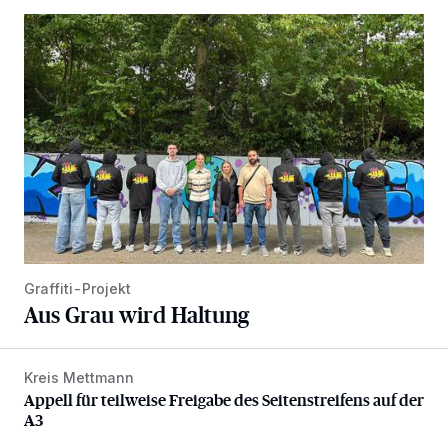
Aus Grau wird Haltung
Graffiti-Projekt
Aus Grau wird Haltung
Kreis Mettmann
Appell für teilweise Freigabe des Seitenstreifens auf der A
Appell für teilweise Freigabe des Seitenstreifens auf der
A3