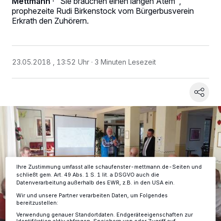
Mettmann
·
"Sie brauchen einen langen Atem",
prophezeite Rudi Birkenstock vom Bürgerbusverein
Erkrath den Zuhörern.
23.05.2018 , 13:52 Uhr
3 Minuten Lesezeit
Wir und unsere
-Partner speichern und greifen auf
218
personenbezogene Daten wie Browserdaten oder eindeutige
Kennungen auf Ihrem Gerät zu. Durch Auswahl von OK aktivieren Sie
Tracking-Technologien für die unter „Wir und unsere Partner
verarbeiten Daten, um Ihnen Dienste bereitzustellen“ aufgeführten
Zwecke. Wenn Tracker deaktiviert sind, sind manche Inhalte und
Anzeigen möglicherweise nicht mehr so relevant für Sie. Sie können
dieses Menü jederzeit wieder aufrufen, um Ihre Einstellungen zu
ändern oder Ihre Einwilligung zu widerrufen, indem Sie auf den Link
Einstellungen oder Ablehnen am unteren Rand der Webseite klicken.
Ihre Einstellungen gelten innerhalb unseres Website. Weitere
Informationen finden Sie in unserer Datenschutzerklärung.
Ihre Zustimmung umfasst alle schaufenster-mettmann.de-Seiten und
schließt gem. Art. 49 Abs. 1 S. 1 lit. a DSGVO auch die
Datenverarbeitung außerhalb des EWR, z.B. in den USA ein.
Wir und unsere Partner verarbeiten Daten, um Folgendes
bereitzustellen:
Verwendung genauer Standortdaten. Endgeräteeigenschaften zur