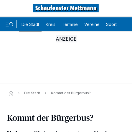
Die Stadt
Kreis
Termine
Vereine
Sport
Karr
Die Stadt
Kommt der Bürgerbus?
Kommt der Bürgerbus?