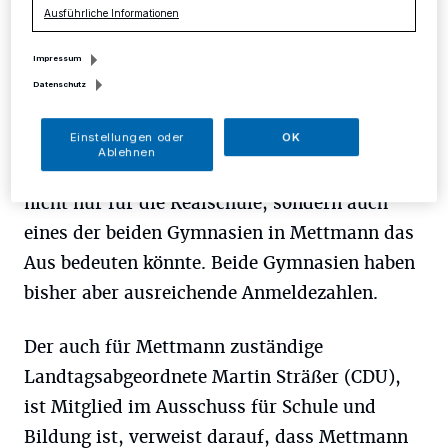
Ausführliche Informationen
Hauptschulempfehlung ein Schulangebot vor
Ort anzubieten, wird gegenwärtig von einer
Impressum
politischen Mehrheit im Rat die Einrichtung
Datenschutz
eines Hauptschulzweiges an der Realschule
Einstellungen oder
OK
favorisiert. Zugleich gibt es Befürworter für
Ablehnen
die Gründung einer Gesamtschule, die aber
nicht nur für die Realschule, sondern auch
eines der beiden Gymnasien in Mettmann das
Aus bedeuten könnte. Beide Gymnasien haben
bisher aber ausreichende Anmeldezahlen.
Der auch für Mettmann zuständige
Landtagsabgeordnete Martin Sträßer (CDU),
ist Mitglied im Ausschuss für Schule und
Bildung ist, verweist darauf, dass Mettmann