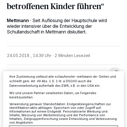
betroffenen Kinder führen“
Mettmann
·
Seit Auflösung der Hauptschule wird
Wir und unsere
-Partner speichern und greifen auf
218
personenbezogene Daten wie Browserdaten oder eindeutige
wieder intensiver über die Entwicklung der
Kennungen auf Ihrem Gerät zu. Durch Auswahl von OK aktivieren Sie
Schullandschaft in Mettmann diskutiert.
Tracking-Technologien für die unter „Wir und unsere Partner
verarbeiten Daten, um Ihnen Dienste bereitzustellen“ aufgeführten
Zwecke. Wenn Tracker deaktiviert sind, sind manche Inhalte und
Anzeigen möglicherweise nicht mehr so relevant für Sie. Sie können
dieses Menü jederzeit wieder aufrufen, um Ihre Einstellungen zu
24.05.2018 , 14:39 Uhr
2 Minuten Lesezeit
ändern oder Ihre Einwilligung zu widerrufen, indem Sie auf den Link
Einstellungen oder Ablehnen am unteren Rand der Webseite klicken.
Ihre Einstellungen gelten innerhalb unseres Website. Weitere
Informationen finden Sie in unserer Datenschutzerklärung.
Ihre Zustimmung umfasst alle schaufenster-mettmann.de-Seiten und
schließt gem. Art. 49 Abs. 1 S. 1 lit. a DSGVO auch die
Datenverarbeitung außerhalb des EWR, z.B. in den USA ein.
Wir und unsere Partner verarbeiten Daten, um Folgendes
bereitzustellen:
Z
Verwendung genauer Standortdaten. Endgeräteeigenschaften zur
urzeit arbeitet die Stadt mit externer
Identifikation aktiv abfragen. Speichern von oder Zugriff auf
Informationen auf einem Endgerät. Personalisierte Werbung und
Hilfe an einem neuen
Inhalte, Messung von Werbeleistung und der Performance von
Inhalten, Zielgruppenforschung sowie Entwicklung und Verbesserung
von Angeboten.
Schulentwicklungsplan. Um auch Kindern mit