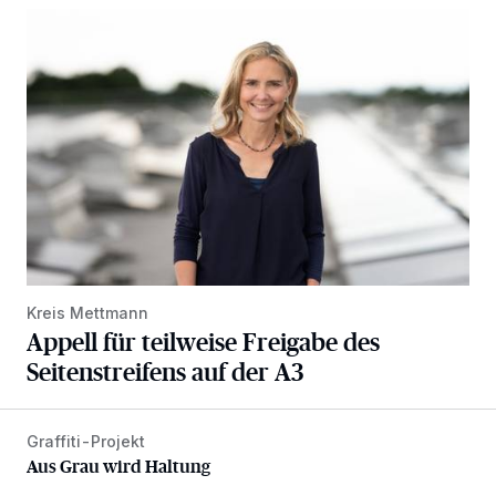
Appell für teilweise Freigabe des Seitenstreifens auf der A
Kreis Mettmann
Appell für teilweise Freigabe des
Seitenstreifens auf der A3
Graffiti-Projekt
Aus Grau wird Haltung
Aus Grau wird Haltung