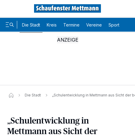
Die Stadt
Kreis
Termine
Vereine
Sport
Karr
Die Stadt
„Schulentwicklung in Mettmann aus Sicht der b
„Schulentwicklung in
Mettmann aus Sicht der