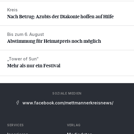
Kreis
Nach Betrug: Azubis der Diakonie hoffen auf Hilfe
Nach Betrug: Azubis der Diakonie hoffen auf Hilfe
Bis zum 6. August
Abstimmung für Heimatpreis noch möglich
Abstimmung für Heimatpreis noch möglich
„Tower of Sun“
Mehr als nur ein Festival
Mehr als nur ein Festival
SOZIALE MEDIEN
www.facebook.com/mettmannerkreisnews/
SERVICES
VERLAG