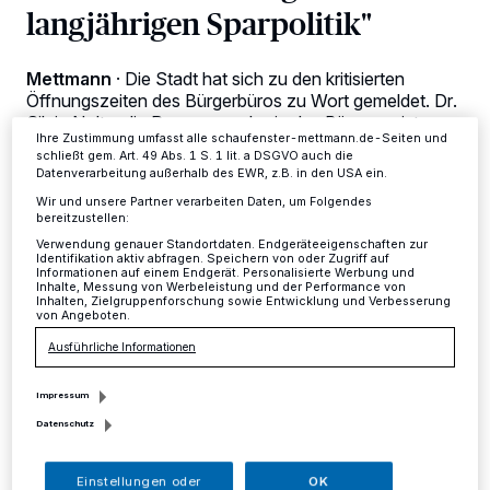
Zwecke. Wenn Tracker deaktiviert sind, sind manche Inhalte und
langjährigen Sparpolitik"
Anzeigen möglicherweise nicht mehr so relevant für Sie. Sie können
dieses Menü jederzeit wieder aufrufen, um Ihre Einstellungen zu
ändern oder Ihre Einwilligung zu widerrufen, indem Sie auf den Link
Mettmann
·
Die Stadt hat sich zu den kritisierten
Einstellungen oder Ablehnen am unteren Rand der Webseite klicken.
Ihre Einstellungen gelten innerhalb unseres Website. Weitere
Öffnungszeiten des Bürgerbüros zu Wort gemeldet. Dr.
Informationen finden Sie in unserer Datenschutzerklärung.
Silvia Nolte, die Pressesprecherin des Bürgermeisters
Ihre Zustimmung umfasst alle schaufenster-mettmann.de-Seiten und
äußert sich.
schließt gem. Art. 49 Abs. 1 S. 1 lit. a DSGVO auch die
Datenverarbeitung außerhalb des EWR, z.B. in den USA ein.
Wir und unsere Partner verarbeiten Daten, um Folgendes
bereitzustellen:
10.06.2016 , 12:16 Uhr
Eine Minute Lesezeit
Verwendung genauer Standortdaten. Endgeräteeigenschaften zur
Identifikation aktiv abfragen. Speichern von oder Zugriff auf
Informationen auf einem Endgerät. Personalisierte Werbung und
Inhalte, Messung von Werbeleistung und der Performance von
Inhalten, Zielgruppenforschung sowie Entwicklung und Verbesserung
von Angeboten.
Ausführliche Informationen
Impressum
S
Datenschutz
tellungnahme der Stadt zu
Öffnungszeiten des Bürgerbüros
Einstellungen oder
OK