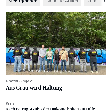
Meistgelesen
Neueste Artikel
Zum Thema
Aus Grau wird Haltung
Graffiti-Projekt
Aus Grau wird Haltung
Kreis
Nach Betrug: Azubis der Diakonie hoffen auf Hilfe
Nach Betrug: Azubis der Diakonie hoffen auf Hilfe