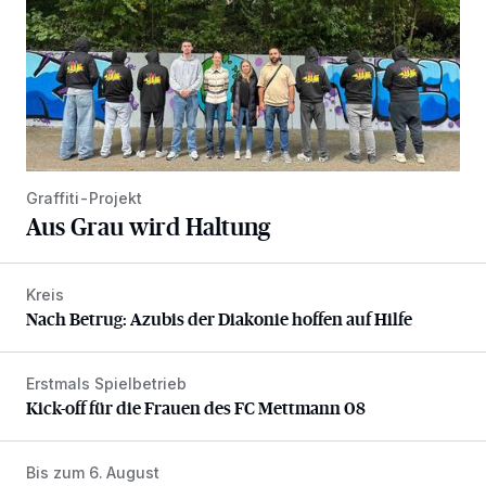
Graffiti-Projekt
Aus Grau wird Haltung
Kreis
Nach Betrug: Azubis der Diakonie hoffen auf Hilfe
Nach Betrug: Azubis der Diakonie hoffen auf Hilfe
Erstmals Spielbetrieb
Kick-off für die Frauen des FC Mettmann 08
Kick-off für die Frauen des FC Mettmann 08
Bis zum 6. August
Abstimmung für Heimatpreis noch möglich