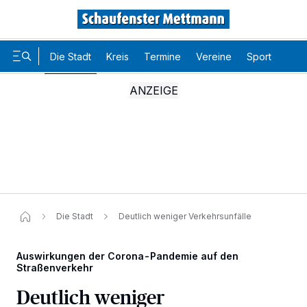
Die Stadt
Kreis
Termine
Vereine
Sport
Karr
Die Stadt
Deutlich weniger Verkehrsunfälle
Auswirkungen der Corona-Pandemie auf den
Straßenverkehr
Deutlich weniger