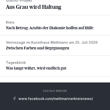
Graffiti-Projekt
Aus Grau wird Haltung
Kreis
Nach Betrug: Azubis der Diakonie hoffen auf Hilfe
Nach Betrug: Azubis der Diakonie hoffen auf Hilfe
Vernissage im Kunsthaus Mettmann am 25. Juli 2026
Zwischen Farben und Begegnungen
Zwischen Farben und Begegnungen
Tagesklinik
Was lange währt, wird endlich gut
Was lange währt, wird endlich gut
SOZIALE MEDIEN
www.facebook.com/mettmannerkreisnews/