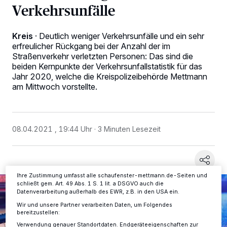
Verkehrsunfälle
Kreis
·
Deutlich weniger Verkehrsunfälle und ein sehr
erfreulicher Rückgang bei der Anzahl der im
Straßenverkehr verletzten Personen: Das sind die
beiden Kernpunkte der Verkehrsunfallstatistik für das
Wir und unsere
-Partner speichern und greifen auf
218
Jahr 2020, welche die Kreispolizeibehörde Mettmann
personenbezogene Daten wie Browserdaten oder eindeutige
am Mittwoch vorstellte.
Kennungen auf Ihrem Gerät zu. Durch Auswahl von OK aktivieren Sie
Tracking-Technologien für die unter „Wir und unsere Partner
verarbeiten Daten, um Ihnen Dienste bereitzustellen“ aufgeführten
Zwecke. Wenn Tracker deaktiviert sind, sind manche Inhalte und
Anzeigen möglicherweise nicht mehr so relevant für Sie. Sie können
08.04.2021 , 19:44 Uhr
3 Minuten Lesezeit
dieses Menü jederzeit wieder aufrufen, um Ihre Einstellungen zu
ändern oder Ihre Einwilligung zu widerrufen, indem Sie auf den Link
Einstellungen oder Ablehnen am unteren Rand der Webseite klicken.
Ihre Einstellungen gelten innerhalb unseres Website. Weitere
Informationen finden Sie in unserer Datenschutzerklärung.
Ihre Zustimmung umfasst alle schaufenster-mettmann.de-Seiten und
schließt gem. Art. 49 Abs. 1 S. 1 lit. a DSGVO auch die
Datenverarbeitung außerhalb des EWR, z.B. in den USA ein.
Wir und unsere Partner verarbeiten Daten, um Folgendes
bereitzustellen:
Verwendung genauer Standortdaten. Endgeräteeigenschaften zur