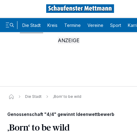
Die Stadt
Kreis
Termine
Vereine
Sport
Karr
Die Stadt
‚Born‘ to be wild
Genossenschaft "4/4" gewinnt Ideenwettbewerb
‚Born‘ to be wild