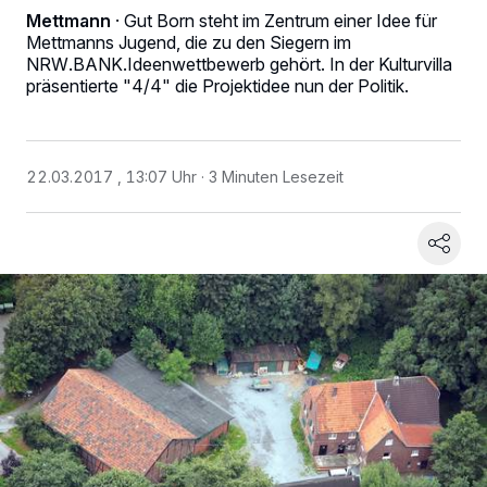
Mettmann
·
Gut Born steht im Zentrum einer Idee für
Mettmanns Jugend, die zu den Siegern im
NRW.BANK.Ideenwettbewerb gehört. In der Kulturvilla
präsentierte "4/4" die Projektidee nun der Politik.
22.03.2017 , 13:07 Uhr
3 Minuten Lesezeit
Wir und unsere
-Partner speichern und greifen auf personenbezogene 
218
wie Browserdaten oder eindeutige Kennungen auf Ihrem Gerät zu. Durch A
von OK aktivieren Sie Tracking-Technologien für die unter „Wir und unsere 
verarbeiten Daten, um Ihnen Dienste bereitzustellen“ aufgeführten Zwecke
Tracker deaktiviert sind, sind manche Inhalte und Anzeigen möglicherweise 
mehr so relevant für Sie. Sie können dieses Menü jederzeit wieder aufrufen
Ihre Einstellungen zu ändern oder Ihre Einwilligung zu widerrufen, indem Si
den Link Einstellungen oder Ablehnen am unteren Rand der Webseite klicken