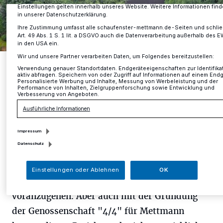
Einstellungen gelten innerhalb unseres Website. Weitere Informationen find
in unserer Datenschutzerklärung.
Ihre Zustimmung umfasst alle schaufenster-mettmann.de-Seiten und schlie
Art. 49 Abs. 1 S. 1 lit. a DSGVO auch die Datenverarbeitung außerhalb des E
in den USA ein.
Wir und unsere Partner verarbeiten Daten, um Folgendes bereitzustellen:
Gut Born von oben.
Verwendung genauer Standortdaten. Endgeräteeigenschaften zur Identifika
Foto: Eberhard Backeshoff
aktiv abfragen. Speichern von oder Zugriff auf Informationen auf einem Endg
Personalisierte Werbung und Inhalte, Messung von Werbeleistung und der
Performance von Inhalten, Zielgruppenforschung sowie Entwicklung und
Verbesserung von Angeboten.
Ausführliche Informationen
A
Impressum
ngefangen hat alles einmal mit der Idee,
Datenschutz
die Overhoff'schen Höfe für die Stadt zu
entwickeln. Das Projekt war zu groß, um
Einstellungen oder Ablehnen
OK
damit in einer Initiative oder einem Verein
voranzugehen. Aber auch mit der Gründung
der Genossenschaft "4/4" für Mettmann