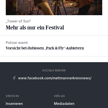
„Tower of Sun“
Mehr als nur ein Festival
Polizei warnt
Vorsicht bei dubiosen „Park & Fly“-Anbietern
Vorsicht bei dubiosen „Park & Fly“-Anbietern
SOZIALE MEDIEN
www.facebook.com/mettmannerkreisnews/
SERVICES
VERLAG
Inserieren
Mediadaten