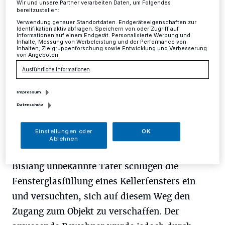
Mettmann
·
Am Montagabend, in der kurzen Zeit von
Wir und unsere Partner verarbeiten Daten, um Folgendes
20.50 bis 20.55 Uhr, kam es zu einem versuchten
bereitzustellen:
Einbruchdiebstahl in ein Einfamilienhaus an der
Verwendung genauer Standortdaten. Endgeräteeigenschaften zur
Identifikation aktiv abfragen. Speichern von oder Zugriff auf
Pommernstraße in Mettmann-Obschwarzbach.
Informationen auf einem Endgerät. Personalisierte Werbung und
Inhalte, Messung von Werbeleistung und der Performance von
Inhalten, Zielgruppenforschung sowie Entwicklung und Verbesserung
von Angeboten.
Ausführliche Informationen
21.03.2017 , 13:03 Uhr
Eine Minute Lesezeit
Impressum
Datenschutz
Einstellungen oder
OK
Ablehnen
Bislang unbekannte Täter schlugen die
Fensterglasfüllung eines Kellerfensters ein
und versuchten, sich auf diesem Weg den
Zugang zum Objekt zu verschaffen. Der