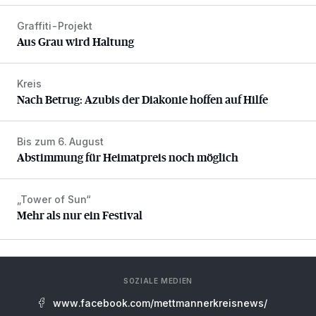
Graffiti-Projekt
Aus Grau wird Haltung
Aus Grau wird Haltung
Kreis
Nach Betrug: Azubis der Diakonie hoffen auf Hilfe
Nach Betrug: Azubis der Diakonie hoffen auf Hilfe
Bis zum 6. August
Abstimmung für Heimatpreis noch möglich
Abstimmung für Heimatpreis noch möglich
„Tower of Sun“
Mehr als nur ein Festival
Mehr als nur ein Festival
SOZIALE MEDIEN
www.facebook.com/mettmannerkreisnews/