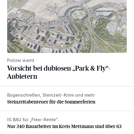
Polizei warnt
Vorsicht bei dubiosen „Park & Fly“-
Anbietern
Bogenschießen, Steinzeit-Krimi und mehr
Steinzeitabenteuer für die Sommerferien
Steinzeitabenteuer für die Sommerferien
IG BAU für „Flexi-Rente“
Nur 240 Bauarbeiter im Kreis Mettmann sind über 63
Nur 240 Bauarbeiter im Kreis Mettmann sind über 63