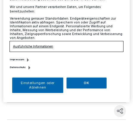
Kirche beteiligen sich an
Wir und unsere Partner verarbeiten Daten, um Folgendes
Protest gegen AfD-Auftritt
bereitzustellen:
Verwendung genauer Standortdaten. Endgeräteeigenschaften zur
Identifikation aktiv abfragen. Speichern von oder Zugriff auf
Mettmann
·
Superintendent Frank Weber vom
Informationen auf einem Endgerät. Personalisierte Werbung und
Inhalte, Messung von Werbeleistung und der Performance von
Evangelischen Kirchenkreis Düsseldorf-Mettmann und
Inhalten, Zielgruppenforschung sowie Entwicklung und Verbesserung
Kreisdechanten Daniel Schilling sowie Herbert Ullmann,
von Angeboten.
leitender Pfarrer der Kirchengemeinde St. Lambertus in
Ausführliche Informationen
Mettmann, rufen ihre Gemeindemitglieder zur Teilnahme
an der Protestaktion gegen den Auftritt der Alternative
Impressum
für Deutschland morgen Abend in der Mettmanner
Stadthalle auf.
Datenschutz
Einstellungen oder
OK
Ablehnen
22.03.2017 , 10:55 Uhr
Eine Minute Lesezeit