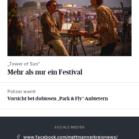
„Tower of Sun“
Mehr als nur ein Festival
Polizei warnt
Vorsicht bei dubiosen „Park & Fly“-Anbietern
Vorsicht bei dubiosen „Park & Fly“-Anbietern
SOZIALE MEDIEN
www.facebook.com/mettmannerkreisnews/