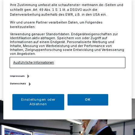
Einbrecher
Ihre Zustimmung umfasst alle schaufenster-mettmann.de-Seiten und
schließt gem. Art. 49 Abs. 1 S. 1 lit. a DSGVO auch die
Datenverarbeitung außerhalb des EWR, z.B. in den USA ein.
Mettmann
·
Am Donnerstagabend, in der Zeit zwischen
18.25 und 21 Uhr, nutzten ein oder mehrere bislang
Wir und unsere Partner verarbeiten Daten, um Folgendes
bereitzustellen:
unbekannte Straftäter die frühe abendliche Dunkelheit
und die zeitweise Abwesenheit der Bewohner zu einem
Verwendung genauer Standortdaten. Endgeräteeigenschaften zur
Identifikation aktiv abfragen. Speichern von oder Zugriff auf
Tageswohnungseinbruch in ein Reihenhaus an der
Informationen auf einem Endgerät. Personalisierte Werbung und
Ostpreußenstraße in Mettmann-Obschwarzbach.
Inhalte, Messung von Werbeleistung und der Performance von
Inhalten, Zielgruppenforschung sowie Entwicklung und Verbesserung
von Angeboten.
Ausführliche Informationen
19.10.2018 , 14:25 Uhr
Eine Minute Lesezeit
Impressum
Datenschutz
Einstellungen oder
OK
Ablehnen