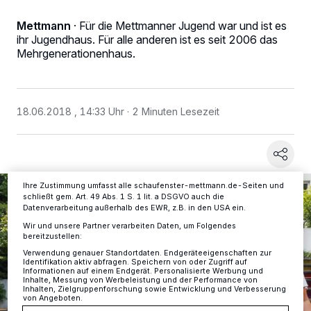
Mettmann
·
Für die Mettmanner Jugend war und ist es
ihr Jugendhaus. Für alle anderen ist es seit 2006 das
Wir und unsere
-Partner speichern und greifen auf
218
Mehrgenerationenhaus.
personenbezogene Daten wie Browserdaten oder eindeutige
Kennungen auf Ihrem Gerät zu. Durch Auswahl von OK aktivieren Sie
Tracking-Technologien für die unter „Wir und unsere Partner
verarbeiten Daten, um Ihnen Dienste bereitzustellen“ aufgeführten
Zwecke. Wenn Tracker deaktiviert sind, sind manche Inhalte und
18.06.2018 , 14:33 Uhr
2 Minuten Lesezeit
Anzeigen möglicherweise nicht mehr so relevant für Sie. Sie können
dieses Menü jederzeit wieder aufrufen, um Ihre Einstellungen zu
ändern oder Ihre Einwilligung zu widerrufen, indem Sie auf den Link
Einstellungen oder Ablehnen am unteren Rand der Webseite klicken.
Ihre Einstellungen gelten innerhalb unseres Website. Weitere
Informationen finden Sie in unserer Datenschutzerklärung.
Ihre Zustimmung umfasst alle schaufenster-mettmann.de-Seiten und
schließt gem. Art. 49 Abs. 1 S. 1 lit. a DSGVO auch die
Datenverarbeitung außerhalb des EWR, z.B. in den USA ein.
Wir und unsere Partner verarbeiten Daten, um Folgendes
bereitzustellen:
Verwendung genauer Standortdaten. Endgeräteeigenschaften zur
Identifikation aktiv abfragen. Speichern von oder Zugriff auf
Informationen auf einem Endgerät. Personalisierte Werbung und
Inhalte, Messung von Werbeleistung und der Performance von
Inhalten, Zielgruppenforschung sowie Entwicklung und Verbesserung
von Angeboten.