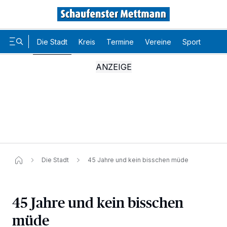
Die Stadt
Kreis
Termine
Vereine
Sport
Karr
Die Stadt
45 Jahre und kein bisschen müde
45 Jahre und kein bisschen
müde