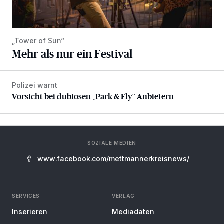
„Tower of Sun“
Mehr als nur ein Festival
Polizei warnt
Vorsicht bei dubiosen „Park & Fly“-Anbietern
Vorsicht bei dubiosen „Park & Fly“-Anbietern
SOZIALE MEDIEN
www.facebook.com/mettmannerkreisnews/
SERVICES
VERLAG
Inserieren
Mediadaten