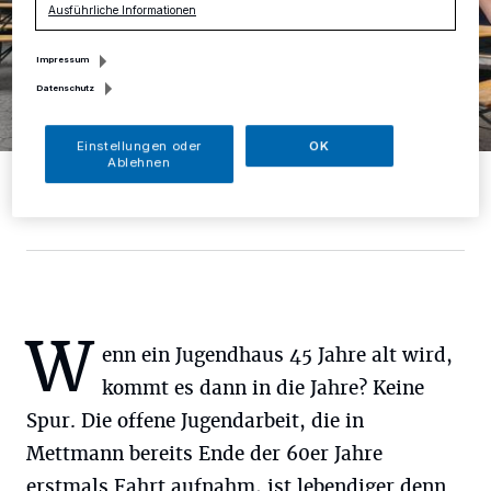
Ausführliche Informationen
Impressum
Datenschutz
Einstellungen oder
OK
Ablehnen
Die „Macher“ des MGV mit ihrer neuen Kollegin Jennifer Biedron
und Sozialamtsleiter Marko Sucic (vorn links).
Foto: RG
W
enn ein Jugendhaus 45 Jahre alt wird,
kommt es dann in die Jahre? Keine
Spur. Die offene Jugendarbeit, die in
Mettmann bereits Ende der 60er Jahre
erstmals Fahrt aufnahm, ist lebendiger denn