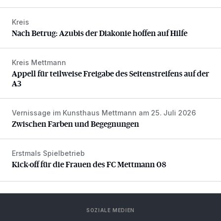
Kreis
Nach Betrug: Azubis der Diakonie hoffen auf Hilfe
Nach Betrug: Azubis der Diakonie hoffen auf Hilfe
Kreis Mettmann
Appell für teilweise Freigabe des Seitenstreifens auf der A
Appell für teilweise Freigabe des Seitenstreifens auf der
A3
Vernissage im Kunsthaus Mettmann am 25. Juli 2026
Zwischen Farben und Begegnungen
Zwischen Farben und Begegnungen
Erstmals Spielbetrieb
Kick-off für die Frauen des FC Mettmann 08
Kick-off für die Frauen des FC Mettmann 08
SOZIALE MEDIEN