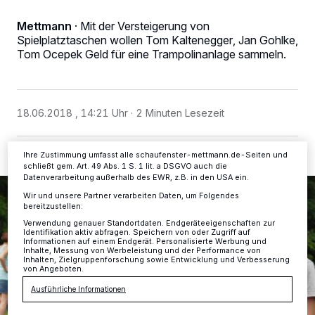
Wir und unsere
-Partner speichern und greifen auf
218
Mettmann
·
Mit der Versteigerung von
personenbezogene Daten wie Browserdaten oder eindeutige
Kennungen auf Ihrem Gerät zu. Durch Auswahl von OK aktivieren Sie
Spielplatztaschen wollen Tom Kaltenegger, Jan Gohlke,
Tracking-Technologien für die unter „Wir und unsere Partner
Tom Ocepek Geld für eine Trampolinanlage sammeln.
verarbeiten Daten, um Ihnen Dienste bereitzustellen“ aufgeführten
Zwecke. Wenn Tracker deaktiviert sind, sind manche Inhalte und
Anzeigen möglicherweise nicht mehr so relevant für Sie. Sie können
dieses Menü jederzeit wieder aufrufen, um Ihre Einstellungen zu
ändern oder Ihre Einwilligung zu widerrufen, indem Sie auf den Link
18.06.2018 , 14:21 Uhr
2 Minuten Lesezeit
Einstellungen oder Ablehnen am unteren Rand der Webseite klicken.
Ihre Einstellungen gelten innerhalb unseres Website. Weitere
Informationen finden Sie in unserer Datenschutzerklärung.
Ihre Zustimmung umfasst alle schaufenster-mettmann.de-Seiten und
schließt gem. Art. 49 Abs. 1 S. 1 lit. a DSGVO auch die
Datenverarbeitung außerhalb des EWR, z.B. in den USA ein.
Wir und unsere Partner verarbeiten Daten, um Folgendes
bereitzustellen:
Verwendung genauer Standortdaten. Endgeräteeigenschaften zur
Identifikation aktiv abfragen. Speichern von oder Zugriff auf
Informationen auf einem Endgerät. Personalisierte Werbung und
Inhalte, Messung von Werbeleistung und der Performance von
Inhalten, Zielgruppenforschung sowie Entwicklung und Verbesserung
von Angeboten.
Ausführliche Informationen