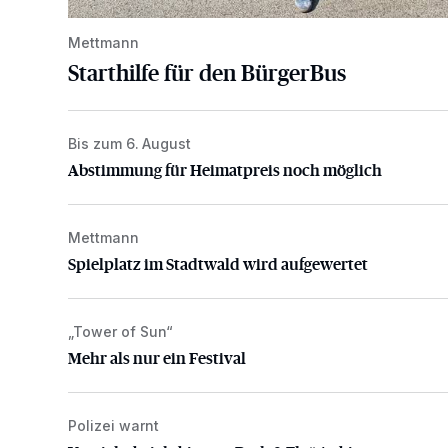
Mettmann
Starthilfe für den BürgerBus
Bis zum 6. August
Abstimmung für Heimatpreis noch möglich
Abstimmung für Heimatpreis noch möglich
Mettmann
Spielplatz im Stadtwald wird aufgewertet
Spielplatz im Stadtwald wird aufgewertet
„Tower of Sun“
Mehr als nur ein Festival
Mehr als nur ein Festival
Polizei warnt
Vorsicht bei dubiosen „Park & Fly“-Anbietern