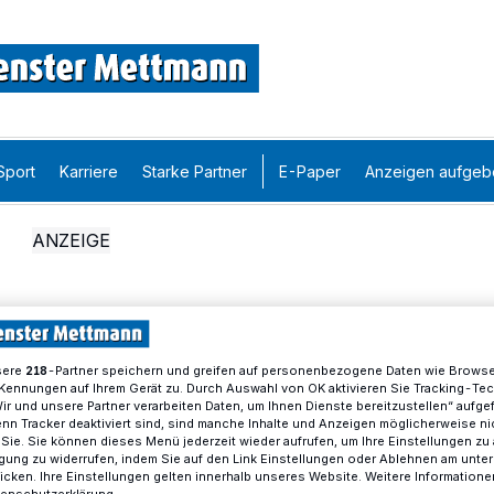
Sport
Karriere
Starke Partner
E-Paper
Anzeigen aufgeb
sere
-Partner speichern und greifen auf personenbezogene Daten wie Brows
218
Kennungen auf Ihrem Gerät zu. Durch Auswahl von OK aktivieren Sie Tracking-Te
Wir und unsere Partner verarbeiten Daten, um Ihnen Dienste bereitzustellen“ aufge
n Tracker deaktiviert sind, sind manche Inhalte und Anzeigen möglicherweise ni
r Sie. Sie können dieses Menü jederzeit wieder aufrufen, um Ihre Einstellungen zu
ligung zu widerrufen, indem Sie auf den Link Einstellungen oder Ablehnen am unte
icken. Ihre Einstellungen gelten innerhalb unseres Website. Weitere Informationen