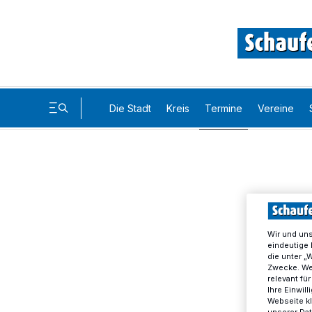
Die Stadt
Kreis
Termine
Vereine
Wir und un
eindeutige 
die unter „
Zwecke. Wen
relevant fü
Ihre Einwil
Webseite kl