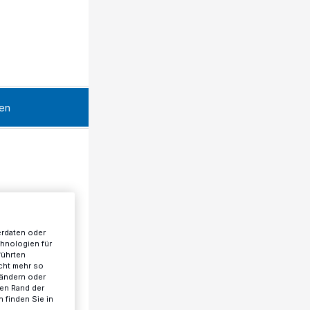
en
erdaten oder
chnologien für
führten
cht mehr so
 ändern oder
ren Rand der
 finden Sie in