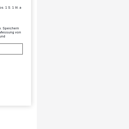
 1 S. 1 lit. a
n. Speichern
, Messung von
 und