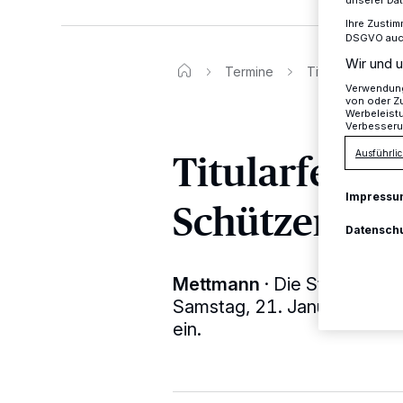
unserer Da
Ihre Zustim
DSGVO auch 
Wir und u
Termine
Titularfest der
Verwendung 
von oder Zu
Werbeleist
Verbesseru
Titularfest 
Ausführlic
Impressu
Schützen
Datensch
Mettmann
·
Die St. Sebasti
Samstag, 21. Januar, ab 20 
ein.