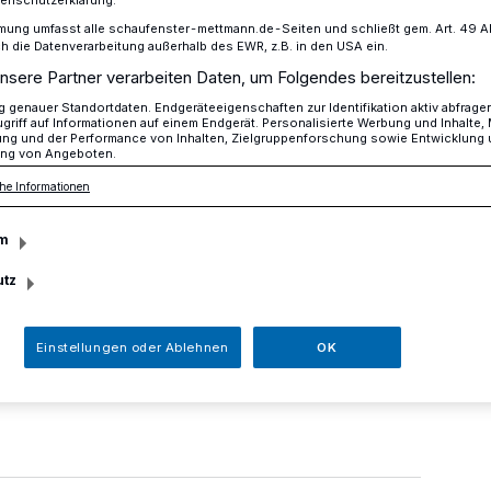
tenschutzerklärung.
mung umfasst alle schaufenster-mettmann.de-Seiten und schließt gem. Art. 49 Abs.
die Datenverarbeitung außerhalb des EWR, z.B. in den USA ein.
nsere Partner verarbeiten Daten, um Folgendes bereitzustellen:
 Mettmanner Schützen
genauer Standortdaten. Endgeräteeigenschaften zur Identifikation aktiv abfrage
griff auf Informationen auf einem Endgerät. Personalisierte Werbung und Inhalte
ung und der Performance von Inhalten, Zielgruppenforschung sowie Entwicklung
ng von Angeboten.
der Mettmanner
he Informationen
m
utz
anus Schützenbruderschaft lädt am
Einstellungen oder Ablehnen
OK
Uhr zum Titularfest in die Neandertalhalle