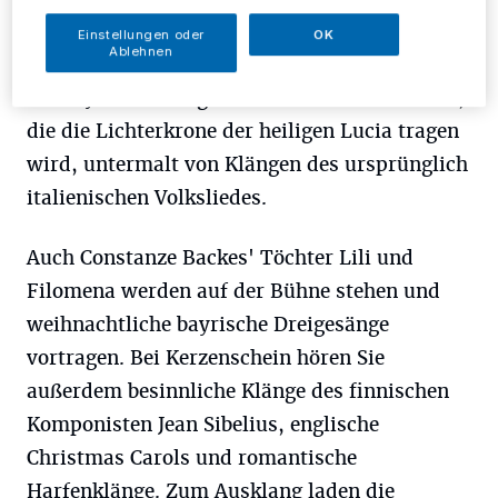
Heimat. Eine waschechte Santa Lucia wird die
Einstellungen oder
OK
Ablehnen
Kulturvilla mit einem Besuch adeln: Luttinen
und Nykänen bringen ihre Tochter Emma mit,
die die Lichterkrone der heiligen Lucia tragen
wird, untermalt von Klängen des ursprünglich
italienischen Volksliedes.
Auch Constanze Backes' Töchter Lili und
Filomena werden auf der Bühne stehen und
weihnachtliche bayrische Dreigesänge
vortragen. Bei Kerzenschein hören Sie
außerdem besinnliche Klänge des finnischen
Komponisten Jean Sibelius, englische
Christmas Carols und romantische
Harfenklänge. Zum Ausklang laden die