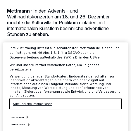
Tracking-Technologien für die unter „Wir und unsere Partner
verarbeiten Daten, um Ihnen Dienste bereitzustellen“ aufgeführten
Mettmann
·
In den Advents- und
Zwecke. Wenn Tracker deaktiviert sind, sind manche Inhalte und
Weihnachtskonzerten am 18. und 26. Dezember
Anzeigen möglicherweise nicht mehr so relevant für Sie. Sie können
möchte die Kulturvilla ihr Publikum einladen, mit
dieses Menü jederzeit wieder aufrufen, um Ihre Einstellungen zu
ändern oder Ihre Einwilligung zu widerrufen, indem Sie auf den Link
internationalen Künstlern besinnliche adventliche
Einstellungen oder Ablehnen am unteren Rand der Webseite klicken.
Stunden zu erleben.
Ihre Einstellungen gelten innerhalb unseres Website. Weitere
Informationen finden Sie in unserer Datenschutzerklärung.
Ihre Zustimmung umfasst alle schaufenster-mettmann.de-Seiten und
schließt gem. Art. 49 Abs. 1 S. 1 lit. a DSGVO auch die
Datenverarbeitung außerhalb des EWR, z.B. in den USA ein.
18.12.2016 , 10:12 Uhr
2 Minuten Lesezeit
Wir und unsere Partner verarbeiten Daten, um Folgendes
bereitzustellen:
Verwendung genauer Standortdaten. Endgeräteeigenschaften zur
Identifikation aktiv abfragen. Speichern von oder Zugriff auf
Informationen auf einem Endgerät. Personalisierte Werbung und
Inhalte, Messung von Werbeleistung und der Performance von
Inhalten, Zielgruppenforschung sowie Entwicklung und Verbesserung
von Angeboten.
Ausführliche Informationen
L
aura Nykänen und Sami Luttinen,
Impressum
weltweit bekannte finnische Opernstars,
Datenschutz
erzählen und singen Weihnachtliches aus ihrer