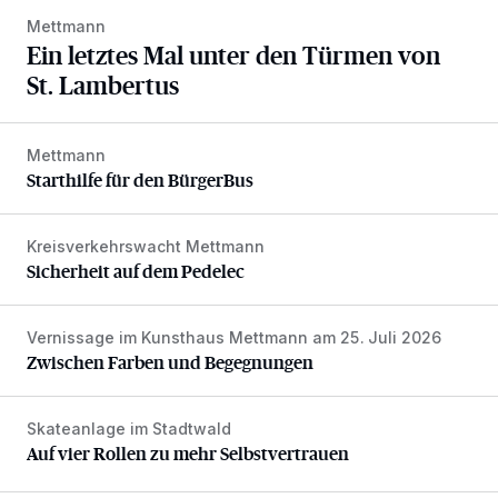
Mettmann
Ein letztes Mal unter den Türmen von
St. Lambertus
Mettmann
Starthilfe für den BürgerBus
Starthilfe für den BürgerBus
Kreisverkehrswacht Mettmann
Sicherheit auf dem Pedelec
Sicherheit auf dem Pedelec
Vernissage im Kunsthaus Mettmann am 25. Juli 2026
Zwischen Farben und Begegnungen
Zwischen Farben und Begegnungen
Skateanlage im Stadtwald
Auf vier Rollen zu mehr Selbstvertrauen
Auf vier Rollen zu mehr Selbstvertrauen