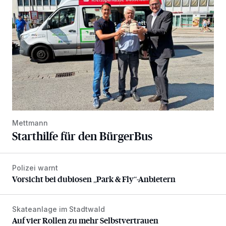
Mettmann
Starthilfe für den BürgerBus
Polizei warnt
Vorsicht bei dubiosen „Park & Fly“-Anbietern
Vorsicht bei dubiosen „Park & Fly“-Anbietern
Skateanlage im Stadtwald
Auf vier Rollen zu mehr Selbstvertrauen
Auf vier Rollen zu mehr Selbstvertrauen