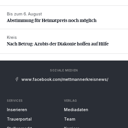
Bis zum 6. August
Abstimmung für Heimatpreis noch möglich
Abstimmung für Heimatpreis noch möglich
Kreis
Nach Betrug: Azubis der Diakonie hoffen auf Hilfe
Nach Betrug: Azubis der Diakonie hoffen auf Hilfe
SOZIALE MEDIEN
www.facebook.com/mettmannerkreisnews/
SERVICES
VERLAG
Inserieren
Mediadaten
Trauerportal
Team