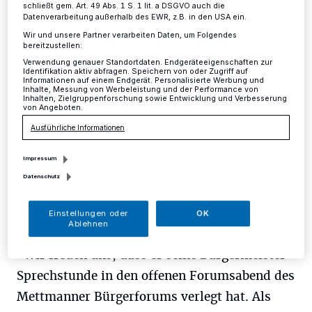
schließt gem. Art. 49 Abs. 1 S. 1 lit. a DSGVO auch die
Datenverarbeitung außerhalb des EWR, z.B. in den USA ein.
Mettmann
·
"Große Ereignisse" werfen ihre Schatten
Wir und unsere Partner verarbeiten Daten, um Folgendes
voraus: Am 10. Januar begrüßt das Mettmanner
bereitzustellen:
Bürgerforum zum offenen Forumsabend Bürgermeister
Verwendung genauer Standortdaten. Endgeräteeigenschaften zur
Thomas Dinkelmann.
Identifikation aktiv abfragen. Speichern von oder Zugriff auf
Informationen auf einem Endgerät. Personalisierte Werbung und
Inhalte, Messung von Werbeleistung und der Performance von
Inhalten, Zielgruppenforschung sowie Entwicklung und Verbesserung
von Angeboten.
01.12.2016 , 12:53 Uhr
Eine Minute Lesezeit
Ausführliche Informationen
Impressum
Datenschutz
Einstellungen oder
OK
Ablehnen
"Wir freuen uns, dass er seine Bürgermeister-
Sprechstunde in den offenen Forumsabend des
Mettmanner Bürgerforums verlegt hat. Als