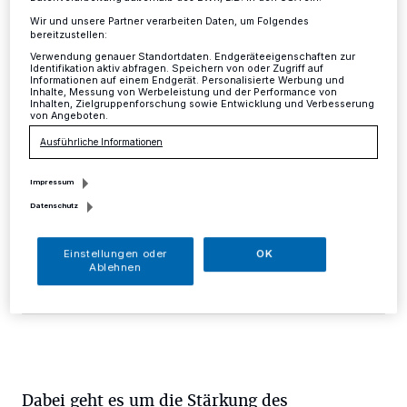
Kirchengemeinde
Wir und unsere Partner verarbeiten Daten, um Folgendes
bereitzustellen:
Verwendung genauer Standortdaten. Endgeräteeigenschaften zur
Mettmann
·
Am 24. Januar startet ein neues Angebot
Identifikation aktiv abfragen. Speichern von oder Zugriff auf
der ev. Kirchengemeinde: Das Töttercafé. Die Idee
Informationen auf einem Endgerät. Personalisierte Werbung und
Inhalte, Messung von Werbeleistung und der Performance von
entstand aus dem Projekt "seniorengerechte
Inhalten, Zielgruppenforschung sowie Entwicklung und Verbesserung
von Angeboten.
Quartiersarbeit" in Mettmann-West, initiiert von der
Diakonie und der AWO, das von der Kirchengemeinde
Ausführliche Informationen
unterstützt wird.
Impressum
Datenschutz
13.01.2019 , 15:27 Uhr
Eine Minute Lesezeit
Einstellungen oder
OK
Ablehnen
Dabei geht es um die Stärkung des