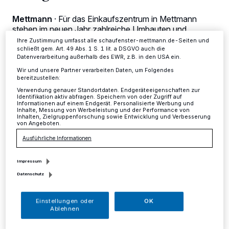
ändern oder Ihre Einwilligung zu widerrufen, indem Sie auf den Link
Einstellungen oder Ablehnen am unteren Rand der Webseite klicken.
Mettmann
·
Für das Einkaufszentrum in Mettmann
Ihre Einstellungen gelten innerhalb unseres Website. Weitere
stehen im neuen Jahr zahlreiche Umbauten und
Informationen finden Sie in unserer Datenschutzerklärung.
Verbesserungen an. Was alles geplant ist, zeigt
Ihre Zustimmung umfasst alle schaufenster-mettmann.de-Seiten und
Centermanagerin Ulrike Kundt beim Bürgerstammtisch
schließt gem. Art. 49 Abs. 1 S. 1 lit. a DSGVO auch die
Datenverarbeitung außerhalb des EWR, z.B. in den USA ein.
des Bürgervereins Metzkausen am Dienstag, 9. Januar.
Wir und unsere Partner verarbeiten Daten, um Folgendes
bereitzustellen:
Verwendung genauer Standortdaten. Endgeräteeigenschaften zur
Identifikation aktiv abfragen. Speichern von oder Zugriff auf
03.01.2018 , 13:36 Uhr
Eine Minute Lesezeit
Informationen auf einem Endgerät. Personalisierte Werbung und
Inhalte, Messung von Werbeleistung und der Performance von
Inhalten, Zielgruppenforschung sowie Entwicklung und Verbesserung
von Angeboten.
Ausführliche Informationen
Impressum
Datenschutz
A
ußerdem wird diskutiert, welche
Einstellungen oder
OK
Ablehnen
Wünsche und Erwartungen die Kunden
haben.