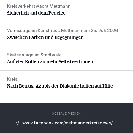
Kreisverkehrswacht Mettmann
Sicherheit auf dem Pedelec
Sicherheit auf dem Pedelec
Vernissage im Kunsthaus Mettmann am 25. Juli 2026
Zwischen Farben und Begegnungen
Zwischen Farben und Begegnungen
Skateanlage im Stadtwald
Auf vier Rollen zu mehr Selbstvertrauen
Auf vier Rollen zu mehr Selbstvertrauen
Kreis
Nach Betrug: Azubis der Diakonie hoffen auf Hilfe
Nach Betrug: Azubis der Diakonie hoffen auf Hilfe
SOZIALE MEDIEN
www.facebook.com/mettmannerkreisnews/