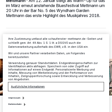
Mettmann
·
Am 12. Januar steigt als Warm-Up für das
Tracking-Technologien für die unter „Wir und unsere Partner
verarbeiten Daten, um Ihnen Dienste bereitzustellen“ aufgeführten
im März erneut anstehende Bluesfestival Mettmann um
Zwecke. Wenn Tracker deaktiviert sind, sind manche Inhalte und
20 Uhr in der Bar No. 5 des Wyndham Garden
Anzeigen möglicherweise nicht mehr so relevant für Sie. Sie können
Mettmann das erste Highlight des Musikjahres 2018.
dieses Menü jederzeit wieder aufrufen, um Ihre Einstellungen zu
ändern oder Ihre Einwilligung zu widerrufen, indem Sie auf den Link
Einstellungen oder Ablehnen am unteren Rand der Webseite klicken.
Ihre Einstellungen gelten innerhalb unseres Website. Weitere
Informationen finden Sie in unserer Datenschutzerklärung.
29.12.2017 , 14:16 Uhr
2 Minuten Lesezeit
Ihre Zustimmung umfasst alle schaufenster-mettmann.de-Seiten und
schließt gem. Art. 49 Abs. 1 S. 1 lit. a DSGVO auch die
Datenverarbeitung außerhalb des EWR, z.B. in den USA ein.
Wir und unsere Partner verarbeiten Daten, um Folgendes
bereitzustellen:
Verwendung genauer Standortdaten. Endgeräteeigenschaften zur
Identifikation aktiv abfragen. Speichern von oder Zugriff auf
Informationen auf einem Endgerät. Personalisierte Werbung und
Inhalte, Messung von Werbeleistung und der Performance von
Inhalten, Zielgruppenforschung sowie Entwicklung und Verbesserung
von Angeboten.
Ausführliche Informationen
Impressum
Foto: Veranstalter
Datenschutz