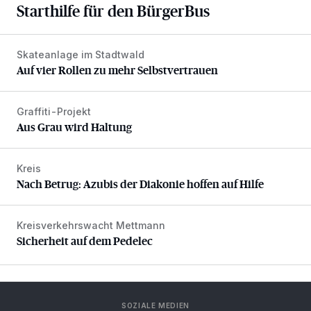
Starthilfe für den BürgerBus
Skateanlage im Stadtwald
Auf vier Rollen zu mehr Selbstvertrauen
Auf vier Rollen zu mehr Selbstvertrauen
Graffiti-Projekt
Aus Grau wird Haltung
Aus Grau wird Haltung
Kreis
Nach Betrug: Azubis der Diakonie hoffen auf Hilfe
Nach Betrug: Azubis der Diakonie hoffen auf Hilfe
Kreisverkehrswacht Mettmann
Sicherheit auf dem Pedelec
Sicherheit auf dem Pedelec
SOZIALE MEDIEN