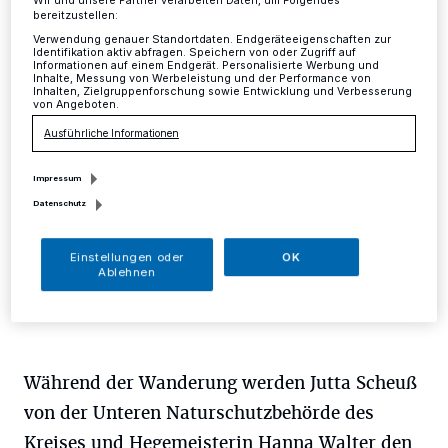
das Neandertal
Wir und unsere Partner verarbeiten Daten, um Folgendes
bereitzustellen:
Verwendung genauer Standortdaten. Endgeräteeigenschaften zur
Mettmann
·
Wissenswertes rund um die Tiere im
Identifikation aktiv abfragen. Speichern von oder Zugriff auf
Informationen auf einem Endgerät. Personalisierte Werbung und
eiszeitlichen Wildgehege gibt es während eines
Inhalte, Messung von Werbeleistung und der Performance von
abendlichen Rundgangs am Freitag, 12. Mai, von 17 bis
Inhalten, Zielgruppenforschung sowie Entwicklung und Verbesserung
von Angeboten.
19 Uhr.
Ausführliche Informationen
Impressum
28.04.2017 , 14:29 Uhr
Eine Minute Lesezeit
Datenschutz
Einstellungen oder
OK
Ablehnen
Während der Wanderung werden Jutta Scheuß
von der Unteren Naturschutzbehörde des
Kreises und Hegemeisterin Hanna Walter den