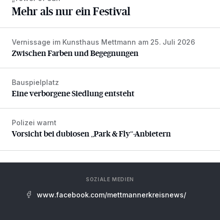
Mehr als nur ein Festival
Vernissage im Kunsthaus Mettmann am 25. Juli 2026
Zwischen Farben und Begegnungen
Zwischen Farben und Begegnungen
Bauspielplatz
Eine verborgene Siedlung entsteht
Eine verborgene Siedlung entsteht
Polizei warnt
Vorsicht bei dubiosen „Park & Fly“-Anbietern
Vorsicht bei dubiosen „Park & Fly“-Anbietern
SOZIALE MEDIEN
www.facebook.com/mettmannerkreisnews/