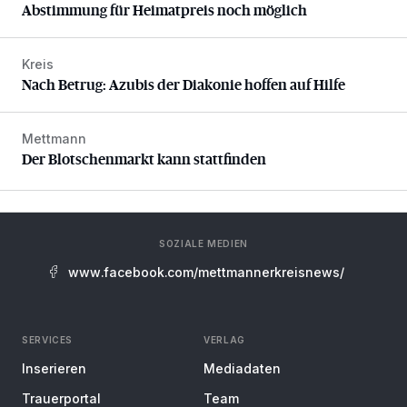
Abstimmung für Heimatpreis noch möglich
Kreis
Nach Betrug: Azubis der Diakonie hoffen auf Hilfe
Nach Betrug: Azubis der Diakonie hoffen auf Hilfe
Mettmann
Der Blotschenmarkt kann stattfinden
Der Blotschenmarkt kann stattfinden
SOZIALE MEDIEN
www.facebook.com/mettmannerkreisnews/
SERVICES
VERLAG
Inserieren
Mediadaten
Trauerportal
Team