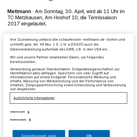
Zwecke. Wenn Tracker deaktiviert sind, sind manche Inhalte und
Anzeigen möglicherweise nicht mehr so relevant für Sie. Sie können
Mettmann
·
Am Sonntag, 30. April, wird ab 11 Uhr im
dieses Menü jederzeit wieder aufrufen, um Ihre Einstellungen zu
TC Metzkausen, Am Hoshof 10, die Tennissaison
ändern oder Ihre Einwilligung zu widerrufen, indem Sie auf den Link
Einstellungen oder Ablehnen am unteren Rand der Webseite klicken.
2017 eingeläutet.
Ihre Einstellungen gelten innerhalb unseres Website. Weitere
Informationen finden Sie in unserer Datenschutzerklärung.
Ihre Zustimmung umfasst alle schaufenster-mettmann.de-Seiten und
schließt gem. Art. 49 Abs. 1 S. 1 lit. a DSGVO auch die
26.04.2017 , 14:49 Uhr
Eine Minute Lesezeit
Datenverarbeitung außerhalb des EWR, z.B. in den USA ein.
Wir und unsere Partner verarbeiten Daten, um Folgendes
bereitzustellen:
Verwendung genauer Standortdaten. Endgeräteeigenschaften zur
Identifikation aktiv abfragen. Speichern von oder Zugriff auf
Informationen auf einem Endgerät. Personalisierte Werbung und
Inhalte, Messung von Werbeleistung und der Performance von
Inhalten, Zielgruppenforschung sowie Entwicklung und Verbesserung
von Angeboten.
Ausführliche Informationen
M
itglieder, Gäste und
Impressum
Tennisinteressierte erwartet ein
Datenschutz
vielfältiges Programm. Erstmalig können
Kinder, Jugendliche und Erwachsene das
Einstellungen oder
OK