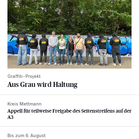
Graffiti-Projekt
Aus Grau wird Haltung
Kreis Mettmann
Appell für teilweise Freigabe des Seitenstreifens auf der A
Appell für teilweise Freigabe des Seitenstreifens auf der
A3
Bis zum 6. August
Abstimmung für Heimatpreis noch möglich