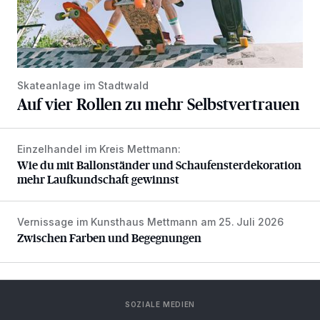
Skateanlage im Stadtwald
Auf vier Rollen zu mehr Selbstvertrauen
Einzelhandel im Kreis Mettmann:
Wie du mit Ballonständer und Schaufensterdekoration meh
Wie du mit Ballonständer und Schaufensterdekoration
mehr Laufkundschaft gewinnst
Vernissage im Kunsthaus Mettmann am 25. Juli 2026
Zwischen Farben und Begegnungen
Zwischen Farben und Begegnungen
SOZIALE MEDIEN