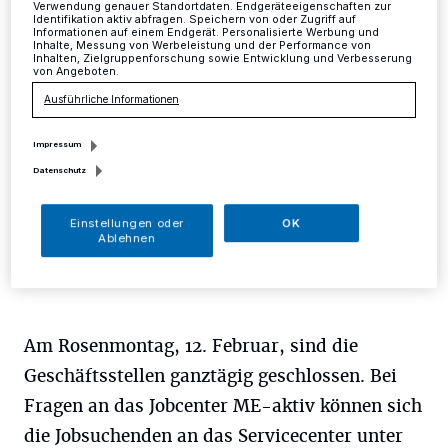
Verwendung genauer Standortdaten. Endgeräteeigenschaften zur
Identifikation aktiv abfragen. Speichern von oder Zugriff auf
Informationen auf einem Endgerät. Personalisierte Werbung und
Kreis
·
Kreisweit sind die Geschäftsstellen des
Inhalte, Messung von Werbeleistung und der Performance von
Jobcenters ME-aktiv am Donnerstag, 8. Februar
Inhalten, Zielgruppenforschung sowie Entwicklung und Verbesserung
von Angeboten.
(Altweiber), bis 12 Uhr geöffnet.
Ausführliche Informationen
Impressum
30.01.2018 , 09:58 Uhr
Eine Minute Lesezeit
Datenschutz
Einstellungen oder
OK
Ablehnen
Am Rosenmontag, 12. Februar, sind die
Geschäftsstellen ganztägig geschlossen. Bei
Fragen an das Jobcenter ME-aktiv können sich
die Jobsuchenden an das Servicecenter unter