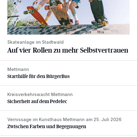
Skateanlage im Stadtwald
Auf vier Rollen zu mehr Selbstvertrauen
Mettmann
Starthilfe für den BürgerBus
Starthilfe für den BürgerBus
Kreisverkehrswacht Mettmann
Sicherheit auf dem Pedelec
Sicherheit auf dem Pedelec
Vernissage im Kunsthaus Mettmann am 25. Juli 2026
Zwischen Farben und Begegnungen
Zwischen Farben und Begegnungen