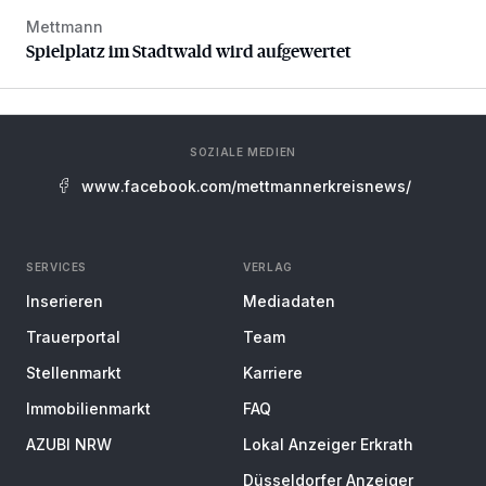
Mettmann
Spielplatz im Stadtwald wird aufgewertet
Spielplatz im Stadtwald wird aufgewertet
SOZIALE MEDIEN
www.facebook.com/mettmannerkreisnews/
SERVICES
VERLAG
Inserieren
Mediadaten
Trauerportal
Team
Stellenmarkt
Karriere
Immobilienmarkt
FAQ
AZUBI NRW
Lokal Anzeiger Erkrath
Düsseldorfer Anzeiger