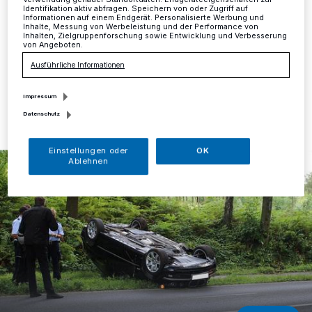
Kreis
·
Am Sonntag befuhr ein 54-jähriger Ratinger um
Verwendung genauer Standortdaten. Endgeräteeigenschaften zur
Identifikation aktiv abfragen. Speichern von oder Zugriff auf
16 Uhr mit seinem BMW die Essener Straße aus
Informationen auf einem Endgerät. Personalisierte Werbung und
Richtung Am Sondert kommend in Richtung Essen.
Inhalte, Messung von Werbeleistung und der Performance von
Inhalten, Zielgruppenforschung sowie Entwicklung und Verbesserung
von Angeboten.
Ausführliche Informationen
08.08.2016 , 09:36 Uhr
Eine Minute Lesezeit
Impressum
Datenschutz
Einstellungen oder
OK
Ablehnen