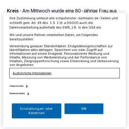
Einstellungen oder Ablehnen am unteren Rand der Webseite klicken.
Ihre Einstellungen gelten innerhalb unseres Website. Weitere
Kreis
·
Am Mittwoch wurde eine 80-jährige Frau aus
Informationen finden Sie in unserer Datenschutzerklärung.
Hilden gegen 17 Uhr Opfer von Trickdieben. Zur Tatzeit
Ihre Zustimmung umfasst alle schaufenster-mettmann.de-Seiten und
klingelte eine unbekannte Frau an der Haustür der
schließt gem. Art. 49 Abs. 1 S. 1 lit. a DSGVO auch die
Seniorin am Molzhausweg.
Datenverarbeitung außerhalb des EWR, z.B. in den USA ein.
Wir und unsere Partner verarbeiten Daten, um Folgendes
bereitzustellen:
Verwendung genauer Standortdaten. Endgeräteeigenschaften zur
Identifikation aktiv abfragen. Speichern von oder Zugriff auf
06.08.2016 , 19:24 Uhr
Eine Minute Lesezeit
Informationen auf einem Endgerät. Personalisierte Werbung und
Inhalte, Messung von Werbeleistung und der Performance von
Inhalten, Zielgruppenforschung sowie Entwicklung und Verbesserung
von Angeboten.
Ausführliche Informationen
Impressum
Datenschutz
U
nter dem Vorwand, einer anderen
Einstellungen oder
OK
Bewohnerin des Mehrfamilienhauses
Ablehnen
eine Nachricht hinterlassen zu wollen,