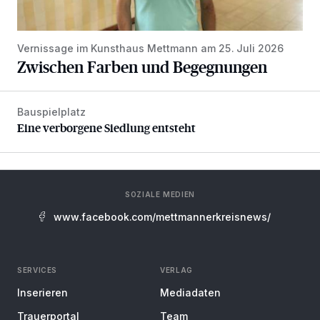
Vernissage im Kunsthaus Mettmann am 25. Juli 2026
Zwischen Farben und Begegnungen
Bauspielplatz
Eine verborgene Siedlung entsteht
Eine verborgene Siedlung entsteht
SOZIALE MEDIEN
www.facebook.com/mettmannerkreisnews/
SERVICES
VERLAG
Inserieren
Mediadaten
Trauerportal
Team