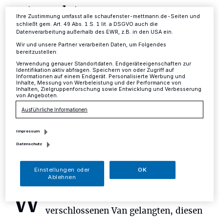
Informationen finden Sie in unserer Datenschutzerklärung.
entwendet
Ihre Zustimmung umfasst alle schaufenster-mettmann.de-Seiten und
schließt gem. Art. 49 Abs. 1 S. 1 lit. a DSGVO auch die
Datenverarbeitung außerhalb des EWR, z.B. in den USA ein.
Kreis
·
Am Donnerstagnachmittag wurde in der Zeit
zwischen 13 und 16.45 Uhr Im Weidengrund in
Wir und unsere Partner verarbeiten Daten, um Folgendes
bereitzustellen:
Ratingen-Mitte ein silberner Mercedes Viano
entwendet.
Verwendung genauer Standortdaten. Endgeräteeigenschaften zur
Identifikation aktiv abfragen. Speichern von oder Zugriff auf
Informationen auf einem Endgerät. Personalisierte Werbung und
Inhalte, Messung von Werbeleistung und der Performance von
Inhalten, Zielgruppenforschung sowie Entwicklung und Verbesserung
von Angeboten.
06.08.2016 , 17:22 Uhr
Eine Minute Lesezeit
Ausführliche Informationen
Impressum
Datenschutz
Einstellungen oder
OK
Ablehnen
W
ie der oder die Fahrzeugdiebe in den
verschlossenen Van gelangten, diesen