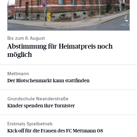
Bis zum 6. August
Abstimmung für Heimatpreis noch
möglich
Mettmann
Der Blotschenmarkt kann stattfinden
Der Blotschenmarkt kann stattfinden
Grundschule Neanderstraße
Kinder spenden ihre Tornister
Kinder spenden ihre Tornister
Erstmals Spielbetrieb
Kick-off für die Frauen des FC Mettmann 08
Kick-off für die Frauen des FC Mettmann 08