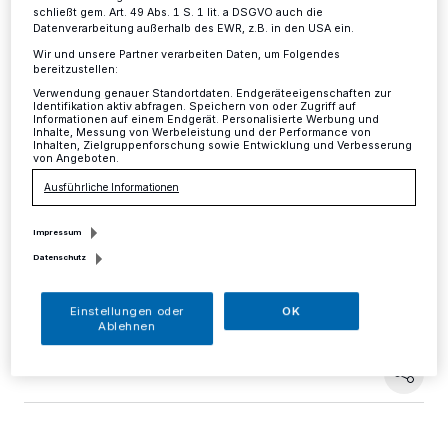
Transplantation — Gibt es auch
schließt gem. Art. 49 Abs. 1 S. 1 lit. a DSGVO auch die
Alternativen?
Datenverarbeitung außerhalb des EWR, z.B. in den USA ein.
Wir und unsere Partner verarbeiten Daten, um Folgendes
bereitzustellen:
Kreis
·
"Organspende und Organtransplantation — Gibt
Verwendung genauer Standortdaten. Endgeräteeigenschaften zur
es auch Alternativen?" lautet der Titel des 9. Arzt-
Identifikation aktiv abfragen. Speichern von oder Zugriff auf
Informationen auf einem Endgerät. Personalisierte Werbung und
Patienten-Seminars, das die Selbsthilfe
Inhalte, Messung von Werbeleistung und der Performance von
Organtransplantierter NRW mit Unterstützung der
Inhalten, Zielgruppenforschung sowie Entwicklung und Verbesserung
von Angeboten.
Selbsthilfekontaktstelle des Kreises Mettmann am
Mittwoch, 14. September, von 14 bis 18 Uhr im
Ausführliche Informationen
Johanneshaus in Mettmann (Düsseldorfer Str. 154)
veranstaltet.
Impressum
Datenschutz
Einstellungen oder
OK
28.08.2016 , 08:16 Uhr
Eine Minute Lesezeit
Ablehnen