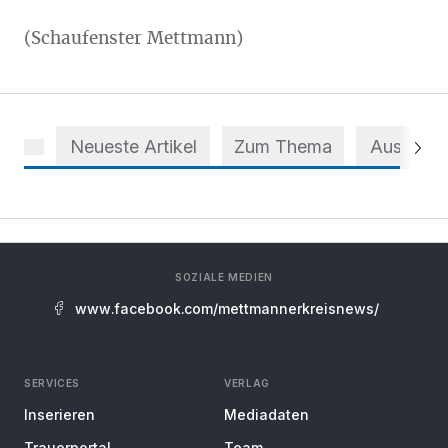
(Schaufenster Mettmann)
Neueste Artikel
Zum Thema
Aus dem 
SOZIALE MEDIEN
www.facebook.com/mettmannerkreisnews/
SERVICES
VERLAG
Inserieren
Mediadaten
Trauerportal
Team