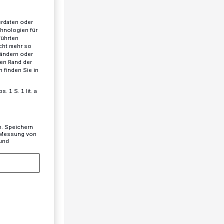
erdaten oder
chnologien für
führten
cht mehr so
 ändern oder
ren Rand der
 finden Sie in
 1 S. 1 lit. a
n. Speichern
, Messung von
 und