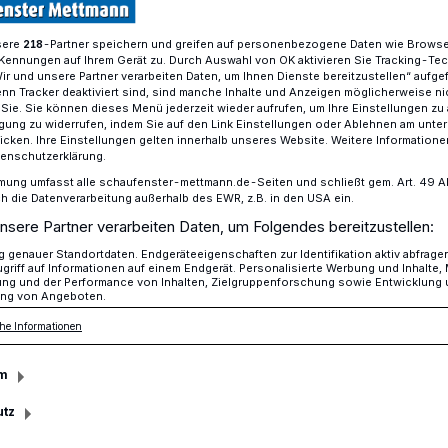
sere
-Partner speichern und greifen auf personenbezogene Daten wie Brows
218
Kennungen auf Ihrem Gerät zu. Durch Auswahl von OK aktivieren Sie Tracking-Te
Wir und unsere Partner verarbeiten Daten, um Ihnen Dienste bereitzustellen“ aufge
ssischen Vorbildern
n Tracker deaktiviert sind, sind manche Inhalte und Anzeigen möglicherweise ni
r Sie. Sie können dieses Menü jederzeit wieder aufrufen, um Ihre Einstellungen zu
ligung zu widerrufen, indem Sie auf den Link Einstellungen oder Ablehnen am unte
icken. Ihre Einstellungen gelten innerhalb unseres Website. Weitere Informationen
Museum
tenschutzerklärung.
mung umfasst alle schaufenster-mettmann.de-Seiten und schließt gem. Art. 49 Abs.
ch klassischen
die Datenverarbeitung außerhalb des EWR, z.B. in den USA ein.
nsere Partner verarbeiten Daten, um Folgendes bereitzustellen:
genauer Standortdaten. Endgeräteeigenschaften zur Identifikation aktiv abfrage
griff auf Informationen auf einem Endgerät. Personalisierte Werbung und Inhalte
ung und der Performance von Inhalten, Zielgruppenforschung sowie Entwicklung
ng von Angeboten.
he Informationen
liebten Bogenbauseminare des Neanderthal
 im September wieder ein
m
em Programm.
utz