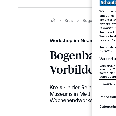
Wir und un
eindeutige 
die unter „
Kreis
Bogenbau nach kla
Zwecke. Wen
relevant fü
Ihre Einwil
Webseite kl
Workshop im Neanderthal 
unserer Da
Ihre Zustim
Bogenbau na
DSGVO auch 
Wir und u
Vorbildern
Verwendung 
von oder Zu
Werbeleist
Verbesseru
Ausführlic
Kreis
·
In der Reihe der be
Museums in Mettmann steht
Impressu
Wochenendworkshop auf d
Datensch