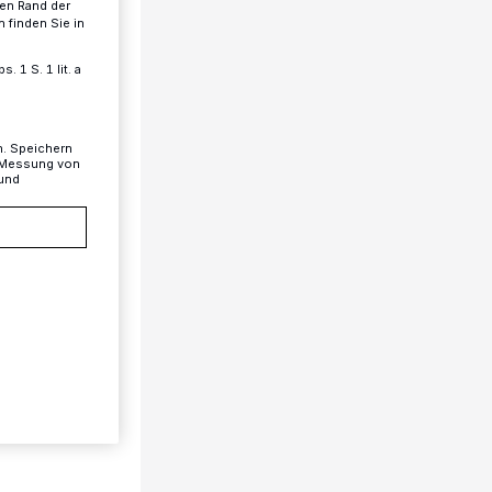
ren Rand der
 finden Sie in
 1 S. 1 lit. a
n. Speichern
, Messung von
 und