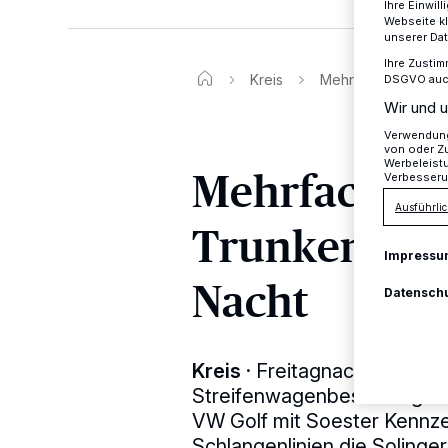
Ihre Einwil
Webseite kl
unserer Da
Ihre Zustim
Kreis
Mehrfache Trunkenh
DSGVO auch 
Wir und u
Verwendung 
von oder Zu
Werbeleist
Mehrfache
Verbesseru
Ausführlic
Trunkenheits
Impressu
Nacht
Datensch
Kreis
·
Freitagnacht gegen 
Streifenwagenbesatzung de
VW Golf mit Soester Kennze
Schlangenlinien die Solinger