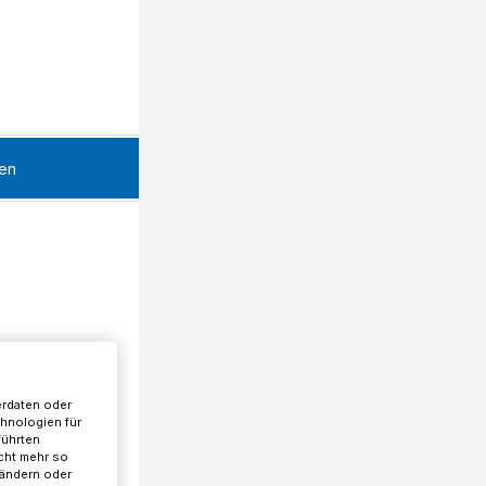
en
erdaten oder
chnologien für
führten
cht mehr so
 ändern oder