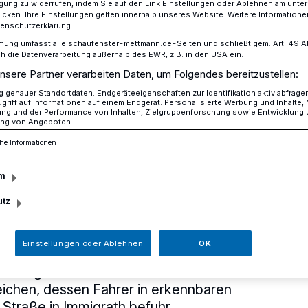
ligung zu widerrufen, indem Sie auf den Link Einstellungen oder Ablehnen am unte
icken. Ihre Einstellungen gelten innerhalb unseres Website. Weitere Informationen
tenschutzerklärung.
mung umfasst alle schaufenster-mettmann.de-Seiten und schließt gem. Art. 49 Abs.
eitsfahrten in einer Nacht
die Datenverarbeitung außerhalb des EWR, z.B. in den USA ein.
nsere Partner verarbeiten Daten, um Folgendes bereitzustellen:
genauer Standortdaten. Endgeräteeigenschaften zur Identifikation aktiv abfrage
griff auf Informationen auf einem Endgerät. Personalisierte Werbung und Inhalte
ung und der Performance von Inhalten, Zielgruppenforschung sowie Entwicklung
ng von Angeboten.
he Informationen
fahrten in einer
m
utz
Einstellungen oder Ablehnen
OK
2.10 Uhr beobachtete eine
r Langenfelder Polizei einen weißen PKW
ichen, dessen Fahrer in erkennbaren
 Straße in Immigrath befuhr.