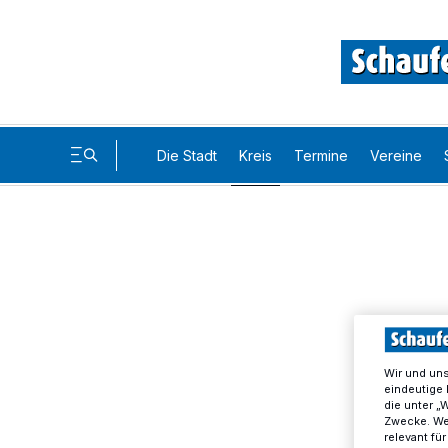
Die Stadt
Kreis
Termine
Vereine
Wir und un
eindeutige 
die unter „
Zwecke. Wen
relevant fü