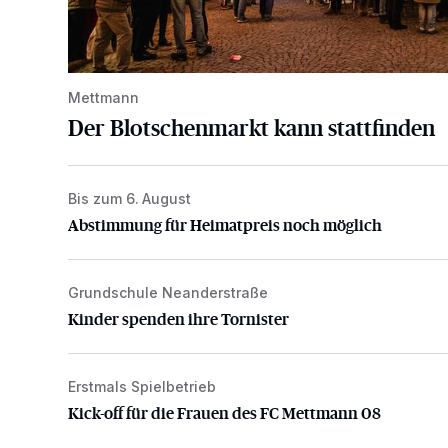
Mettmann
Der Blotschenmarkt kann stattfinden
Bis zum 6. August
Abstimmung für Heimatpreis noch möglich
Abstimmung für Heimatpreis noch möglich
Grundschule Neanderstraße
Kinder spenden ihre Tornister
Kinder spenden ihre Tornister
Erstmals Spielbetrieb
Kick-off für die Frauen des FC Mettmann 08
Kick-off für die Frauen des FC Mettmann 08