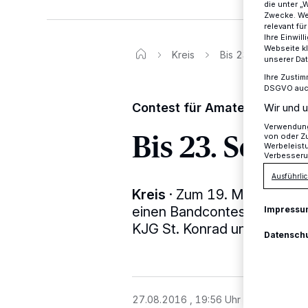
die unter „
Zwecke. Wen
relevant fü
Ihre Einwil
Webseite kl
Kreis
Bis 23. September
unserer Da
Ihre Zustim
DSGVO auch 
Contest für Amateurbands a
Wir und u
Verwendung 
Bis 23. Sep
von oder Zu
Werbeleist
Verbesseru
Ausführlic
Kreis
·
Zum 19. Mal richtet
einen Bandcontest aus. Koop
Impressu
KJG St. Konrad und der Juge
Datensch
27.08.2016 , 19:56 Uhr
2 Minuten Le