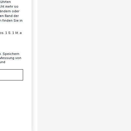
führten
cht mehr so
 ändern oder
ren Rand der
 finden Sie in
 1 S. 1 lit. a
n. Speichern
, Messung von
 und