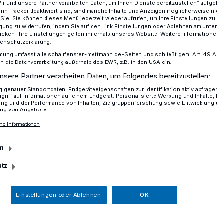
Wir und unsere Partner verarbeiten Daten, um Ihnen Dienste bereitzustellen“ aufge
n Tracker deaktiviert sind, sind manche Inhalte und Anzeigen möglicherweise ni
r Sie. Sie können dieses Menü jederzeit wieder aufrufen, um Ihre Einstellungen zu
ligung zu widerrufen, indem Sie auf den Link Einstellungen oder Ablehnen am unte
icken. Ihre Einstellungen gelten innerhalb unseres Website. Weitere Informationen
 bewerben
tenschutzerklärung.
mung umfasst alle schaufenster-mettmann.de-Seiten und schließt gem. Art. 49 Abs.
die Datenverarbeitung außerhalb des EWR, z.B. in den USA ein.
us der Region
nsere Partner verarbeiten Daten, um Folgendes bereitzustellen:
genauer Standortdaten. Endgeräteeigenschaften zur Identifikation aktiv abfrage
tember bewerben
griff auf Informationen auf einem Endgerät. Personalisierte Werbung und Inhalte
ung und der Performance von Inhalten, Zielgruppenforschung sowie Entwicklung
ng von Angeboten.
he Informationen
 der Kreis Mettmann am 12. November
erationspartner sind erneut die Hildener
m
ndtreff Area 51 der Stadt Hilden.
utz
Einstellungen oder Ablehnen
OK
sezeit