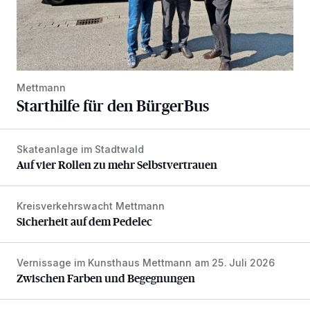
Mettmann
Starthilfe für den BürgerBus
Skateanlage im Stadtwald
Auf vier Rollen zu mehr Selbstvertrauen
Auf vier Rollen zu mehr Selbstvertrauen
Kreisverkehrswacht Mettmann
Sicherheit auf dem Pedelec
Sicherheit auf dem Pedelec
Vernissage im Kunsthaus Mettmann am 25. Juli 2026
Zwischen Farben und Begegnungen
Zwischen Farben und Begegnungen