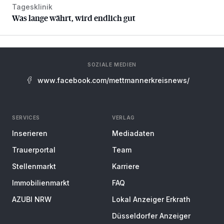
Tagesklinik
Was lange währt, wird endlich gut
Was lange währt, wird endlich gut
SOZIALE MEDIEN
www.facebook.com/mettmannerkreisnews/
SERVICES
VERLAG
Inserieren
Mediadaten
Trauerportal
Team
Stellenmarkt
Karriere
Immobilienmarkt
FAQ
AZUBI NRW
Lokal Anzeiger Erkrath
Düsseldorfer Anzeiger