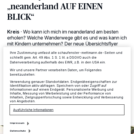
Kennungen auf Ihrem Gerät zu. Durch Auswahl von OK aktivieren Sie
„neanderland AUF EINEN
Tracking-Technologien für die unter „Wir und unsere Partner
verarbeiten Daten, um Ihnen Dienste bereitzustellen“ aufgeführten
BLICK“
Zwecke. Wenn Tracker deaktiviert sind, sind manche Inhalte und
Anzeigen möglicherweise nicht mehr so relevant für Sie. Sie können
dieses Menü jederzeit wieder aufrufen, um Ihre Einstellungen zu
Kreis
·
Wo kann ich mich im neanderland am besten
ändern oder Ihre Einwilligung zu widerrufen, indem Sie auf den Link
Einstellungen oder Ablehnen am unteren Rand der Webseite klicken.
erholen? Welche Wanderwege gibt es und was kann ich
Ihre Einstellungen gelten innerhalb unseres Website. Weitere
mit Kindern unternehmen? Der neue Übersichtsflyer
Informationen finden Sie in unserer Datenschutzerklärung.
„neanderland AUF EINEN BLICK“ macht mit
Ihre Zustimmung umfasst alle schaufenster-mettmann.de-Seiten und
kompakten und bildreichen Informationen neugierig auf
schließt gem. Art. 49 Abs. 1 S. 1 lit. a DSGVO auch die
Ausflüge in die Region. Die komplett überarbeitete
Datenverarbeitung außerhalb des EWR, z.B. in den USA ein.
Broschüre liegt ab sofort an allen öffentlichen Stellen
Wir und unsere Partner verarbeiten Daten, um Folgendes
aus.
bereitzustellen:
Verwendung genauer Standortdaten. Endgeräteeigenschaften zur
Identifikation aktiv abfragen. Speichern von oder Zugriff auf
Informationen auf einem Endgerät. Personalisierte Werbung und
Inhalte, Messung von Werbeleistung und der Performance von
Inhalten, Zielgruppenforschung sowie Entwicklung und Verbesserung
16.08.2021 , 11:32 Uhr
2 Minuten Lesezeit
von Angeboten.
Ausführliche Informationen
Impressum
Datenschutz