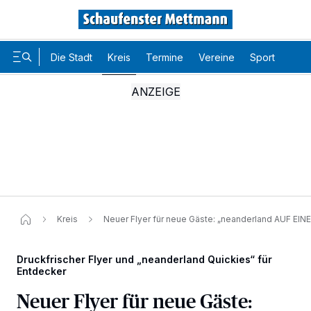
Die Stadt
Kreis
Termine
Vereine
Sport
Karr
Kreis
Neuer Flyer für neue Gäste: „neanderland AUF EIN
Druckfrischer Flyer und „neanderland Quickies“ für
Entdecker
Neuer Flyer für neue Gäste:
Wir und unsere
-Partner speichern und greifen auf
218
personenbezogene Daten wie Browserdaten oder eindeutige