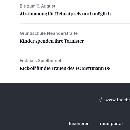
Bis zum 6. August
Abstimmung für Heimatpreis noch möglich
Abstimmung für Heimatpreis noch möglich
Grundschule Neanderstraße
Kinder spenden ihre Tornister
Kinder spenden ihre Tornister
Erstmals Spielbetrieb
Kick-off für die Frauen des FC Mettmann 08
Kick-off für die Frauen des FC Mettmann 08
www.facebo
Inserieren
Trauerportal