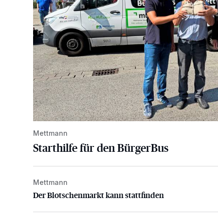
Mettmann
Starthilfe für den BürgerBus
Mettmann
Der Blotschenmarkt kann stattfinden
Der Blotschenmarkt kann stattfinden