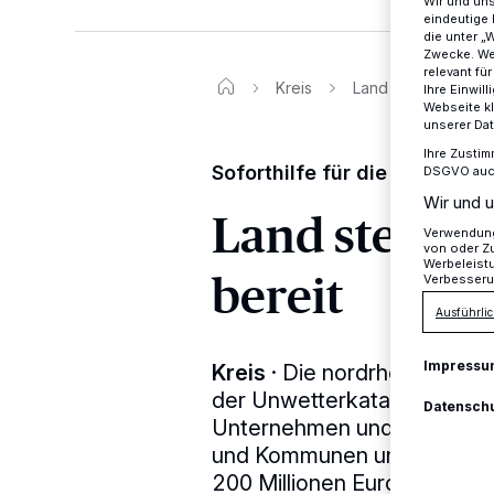
Wir und un
eindeutige 
die unter „
Zwecke. Wen
relevant fü
Kreis
Land stellt eine Mil
Ihre Einwil
Webseite kl
unserer Da
Ihre Zustim
Soforthilfe für die Städte im
DSGVO auch 
Wir und u
Land stellt e
Verwendung 
von oder Zu
Werbeleist
bereit
Verbesseru
Ausführlic
Impressu
Kreis
·
Die nordrhein-westfä
der Unwetterkatastrophe be
Datensch
Unternehmen und Angehörige
und Kommunen unbürokratisc
200 Millionen Euro bereit. 