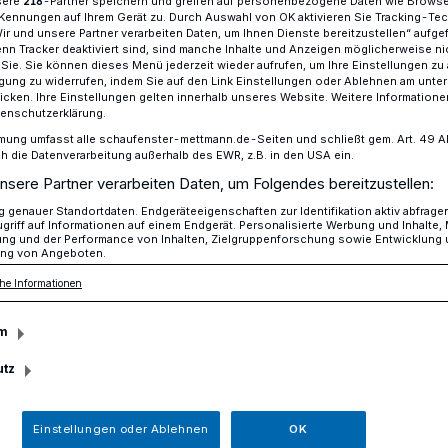
sere
-Partner speichern und greifen auf personenbezogene Daten wie Brows
218
Kennungen auf Ihrem Gerät zu. Durch Auswahl von OK aktivieren Sie Tracking-Te
Wir und unsere Partner verarbeiten Daten, um Ihnen Dienste bereitzustellen“ aufge
n Tracker deaktiviert sind, sind manche Inhalte und Anzeigen möglicherweise ni
r Sie. Sie können dieses Menü jederzeit wieder aufrufen, um Ihre Einstellungen zu
lion Euro bereit
ligung zu widerrufen, indem Sie auf den Link Einstellungen oder Ablehnen am unte
icken. Ihre Einstellungen gelten innerhalb unseres Website. Weitere Informationen
tenschutzerklärung.
mung umfasst alle schaufenster-mettmann.de-Seiten und schließt gem. Art. 49 Abs.
 Kreis
die Datenverarbeitung außerhalb des EWR, z.B. in den USA ein.
nsere Partner verarbeiten Daten, um Folgendes bereitzustellen:
ine Million Euro
genauer Standortdaten. Endgeräteeigenschaften zur Identifikation aktiv abfrage
griff auf Informationen auf einem Endgerät. Personalisierte Werbung und Inhalte
ung und der Performance von Inhalten, Zielgruppenforschung sowie Entwicklung
ng von Angeboten.
he Informationen
m
lische Landesregierung stellt für die von
troffenen Bürgerinnen und Bürger,
utz
 freier Berufe, Landwirtschaftsbetriebe
he und schnelle Soforthilfen in Höhe von
Einstellungen oder Ablehnen
OK
Ergänzend hatte das Bundeskabinett