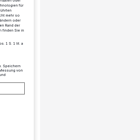
erdaten oder
chnologien für
führten
cht mehr so
 ändern oder
ren Rand der
 finden Sie in
 1 S. 1 lit. a
n. Speichern
, Messung von
 und