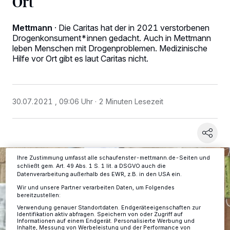
Ort
Mettmann
·
Die Caritas hat der in 2021 verstorbenen
Drogenkonsument*innen gedacht. Auch in Mettmann
leben Menschen mit Drogenproblemen. Medizinische
Wir und unsere
-Partner speichern und greifen auf
218
Hilfe vor Ort gibt es laut Caritas nicht.
personenbezogene Daten wie Browserdaten oder eindeutige
Kennungen auf Ihrem Gerät zu. Durch Auswahl von OK aktivieren Sie
Tracking-Technologien für die unter „Wir und unsere Partner
verarbeiten Daten, um Ihnen Dienste bereitzustellen“ aufgeführten
Zwecke. Wenn Tracker deaktiviert sind, sind manche Inhalte und
30.07.2021 , 09:06 Uhr
2 Minuten Lesezeit
Anzeigen möglicherweise nicht mehr so relevant für Sie. Sie können
dieses Menü jederzeit wieder aufrufen, um Ihre Einstellungen zu
ändern oder Ihre Einwilligung zu widerrufen, indem Sie auf den Link
Einstellungen oder Ablehnen am unteren Rand der Webseite klicken.
Ihre Einstellungen gelten innerhalb unseres Website. Weitere
Informationen finden Sie in unserer Datenschutzerklärung.
Ihre Zustimmung umfasst alle schaufenster-mettmann.de-Seiten und
schließt gem. Art. 49 Abs. 1 S. 1 lit. a DSGVO auch die
Datenverarbeitung außerhalb des EWR, z.B. in den USA ein.
Wir und unsere Partner verarbeiten Daten, um Folgendes
bereitzustellen:
Verwendung genauer Standortdaten. Endgeräteeigenschaften zur
Identifikation aktiv abfragen. Speichern von oder Zugriff auf
Informationen auf einem Endgerät. Personalisierte Werbung und
Inhalte, Messung von Werbeleistung und der Performance von