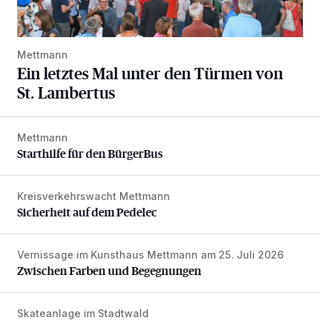
Mettmann
Ein letztes Mal unter den Türmen von
St. Lambertus
Mettmann
Starthilfe für den BürgerBus
Starthilfe für den BürgerBus
Kreisverkehrswacht Mettmann
Sicherheit auf dem Pedelec
Sicherheit auf dem Pedelec
Vernissage im Kunsthaus Mettmann am 25. Juli 2026
Zwischen Farben und Begegnungen
Zwischen Farben und Begegnungen
Skateanlage im Stadtwald
Auf vier Rollen zu mehr Selbstvertrauen