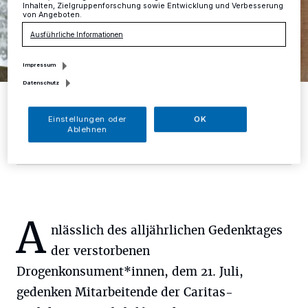
Inhalten, Zielgruppenforschung sowie Entwicklung und Verbesserung
von Angeboten.
Ausführliche Informationen
Impressum
Datenschutz
Von vorne nach hinten: Lilian Fischer, Suchthilfe Streetwork; Leonie
Lang, Berufspraktikantin; Thomas Rasch, Bereichsleiter; Ute
Proschinski, Wohnungslosenhilfe; Friederike Hegemann, Suchthilfe
Einstellungen oder
OK
Streetwork.
Ablehnen
Foto: Caritas
A
nlässlich des alljährlichen Gedenktages
der verstorbenen
Drogenkonsument*innen, dem 21. Juli,
gedenken Mitarbeitende der Caritas-