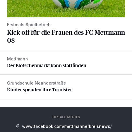
Erstmals Spielbetrieb
Kick-off für die Frauen des FC Mettmann
08
Mettmann
Der Blotschenmarkt kann stattfinden
Der Blotschenmarkt kann stattfinden
Grundschule Neanderstraße
Kinder spenden ihre Tornister
Kinder spenden ihre Tornister
SOZIALE MEDIEN
www.facebook.com/mettmannerkreisnews/