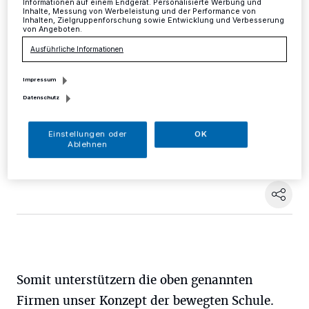
Informationen auf einem Endgerät. Personalisierte Werbung und
Inhalte, Messung von Werbeleistung und der Performance von
Inhalten, Zielgruppenforschung sowie Entwicklung und Verbesserung
Mettmann
·
Die Gemeinsschaftsgrundschule am
von Angeboten.
Neandertal sagt Danke! Die Firmengruppen Medimax
Ausführliche Informationen
Mettmann, Creative4fun Mettmann, Elektrotechnik
G.Torner Mettmann und das Abend
Sachverständigenbüro Mettmann haben Trikots
Impressum
gespendet.
Datenschutz
Einstellungen oder
OK
Ablehnen
13.11.2016 , 08:40 Uhr
Eine Minute Lesezeit
Somit unterstützern die oben genannten
Firmen unser Konzept der bewegten Schule.