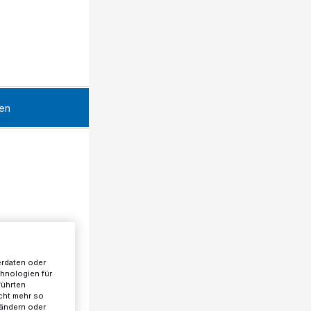
en
erdaten oder
chnologien für
führten
cht mehr so
 ändern oder