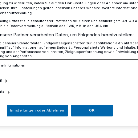
ligung zu widerrufen, indem Sie auf den Link Einstellungen oder Ablehnen am unte
icken. Ihre Einstellungen gelten innerhalb unseres Website. Weitere Informationen
tenschutzerklärung.
mung umfasst alle schaufenster-mettmann.de-Seiten und schließt gem. Art. 49 Abs.
uss in den Gegenverkehr
die Datenverarbeitung außerhalb des EWR, z.B. in den USA ein.
nsere Partner verarbeiten Daten, um Folgendes bereitzustellen:
genauer Standortdaten. Endgeräteeigenschaften zur Identifikation aktiv abfrage
griff auf Informationen auf einem Endgerät. Personalisierte Werbung und Inhalte
leinfluss in den
ung und der Performance von Inhalten, Zielgruppenforschung sowie Entwicklung
ng von Angeboten.
he Informationen
hr
m
utz
 gegen 21.55 Uhr kam es an der Kölner
eid in Höhe der Zufahrt Alte Kölner Straße
Einstellungen oder Ablehnen
OK
er Alkoholeinfluss und anschließender