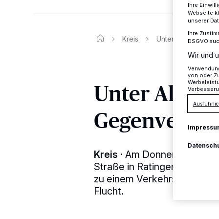
Ihre Einwil
Webseite kl
unserer Da
Ihre Zustim
Kreis
Unter Alkoholeinfl
DSGVO auch 
Wir und u
Verwendung 
von oder Zu
Unter Alkoho
Werbeleist
Verbesseru
Ausführlic
Gegenverke
Impressu
Datensch
Kreis
·
Am Donnerstagabend
Straße in Ratingen-Breitsch
zu einem Verkehrsunfall unt
Flucht.