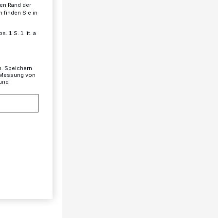
ren Rand der
 finden Sie in
 1 S. 1 lit. a
n. Speichern
, Messung von
 und