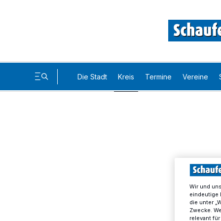
Die Stadt
Kreis
Termine
Vereine
Wir und un
eindeutige 
die unter „
Zwecke. Wen
relevant fü