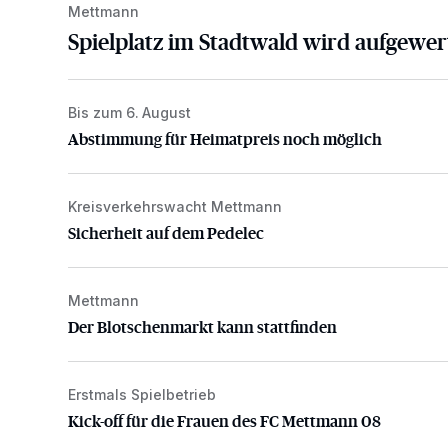
Mettmann
Spielplatz im Stadtwald wird aufgewer
Bis zum 6. August
Abstimmung für Heimatpreis noch möglich
Abstimmung für Heimatpreis noch möglich
Kreisverkehrswacht Mettmann
Sicherheit auf dem Pedelec
Sicherheit auf dem Pedelec
Mettmann
Der Blotschenmarkt kann stattfinden
Der Blotschenmarkt kann stattfinden
Erstmals Spielbetrieb
Kick-off für die Frauen des FC Mettmann 08
Kick-off für die Frauen des FC Mettmann 08