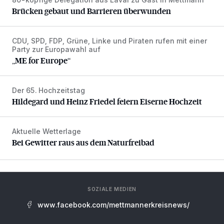
Brücken gebaut und Barrieren überwunden
Brücken gebaut und Barrieren überwunden
CDU, SPD, FDP, Grüne, Linke und Piraten rufen mit einer
„ME for Europe“
Party zur Europawahl auf
„ME for Europe“
Der 65. Hochzeitstag
Hildegard und Heinz Friedel feiern Eiserne Hochzeit
Hildegard und Heinz Friedel feiern Eiserne Hochzeit
Aktuelle Wetterlage
Bei Gewitter raus aus dem Naturfreibad
Bei Gewitter raus aus dem Naturfreibad
SOZIALE MEDIEN
www.facebook.com/mettmannerkreisnews/