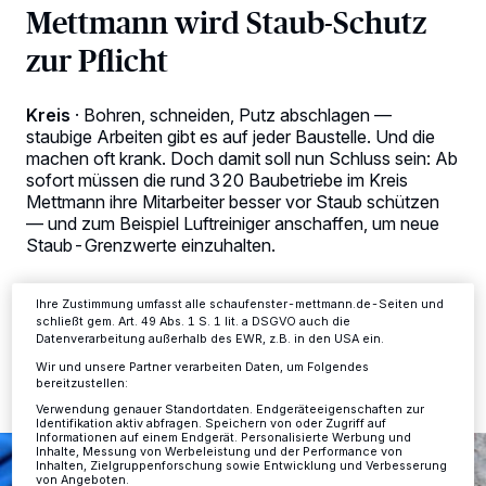
Mettmann wird Staub-Schutz
zur Pflicht
Wir und unsere
-Partner speichern und greifen auf
218
personenbezogene Daten wie Browserdaten oder eindeutige
Kreis
·
Bohren, schneiden, Putz abschlagen —
Kennungen auf Ihrem Gerät zu. Durch Auswahl von OK aktivieren Sie
staubige Arbeiten gibt es auf jeder Baustelle. Und die
Tracking-Technologien für die unter „Wir und unsere Partner
machen oft krank. Doch damit soll nun Schluss sein: Ab
verarbeiten Daten, um Ihnen Dienste bereitzustellen“ aufgeführten
Zwecke. Wenn Tracker deaktiviert sind, sind manche Inhalte und
sofort müssen die rund 320 Baubetriebe im Kreis
Anzeigen möglicherweise nicht mehr so relevant für Sie. Sie können
Mettmann ihre Mitarbeiter besser vor Staub schützen
dieses Menü jederzeit wieder aufrufen, um Ihre Einstellungen zu
— und zum Beispiel Luftreiniger anschaffen, um neue
ändern oder Ihre Einwilligung zu widerrufen, indem Sie auf den Link
Staub-Grenzwerte einzuhalten.
Einstellungen oder Ablehnen am unteren Rand der Webseite klicken.
Ihre Einstellungen gelten innerhalb unseres Website. Weitere
Informationen finden Sie in unserer Datenschutzerklärung.
Ihre Zustimmung umfasst alle schaufenster-mettmann.de-Seiten und
schließt gem. Art. 49 Abs. 1 S. 1 lit. a DSGVO auch die
12.11.2016 , 16:10 Uhr
2 Minuten Lesezeit
Datenverarbeitung außerhalb des EWR, z.B. in den USA ein.
Wir und unsere Partner verarbeiten Daten, um Folgendes
bereitzustellen:
Verwendung genauer Standortdaten. Endgeräteeigenschaften zur
Identifikation aktiv abfragen. Speichern von oder Zugriff auf
Informationen auf einem Endgerät. Personalisierte Werbung und
Inhalte, Messung von Werbeleistung und der Performance von
Inhalten, Zielgruppenforschung sowie Entwicklung und Verbesserung
von Angeboten.