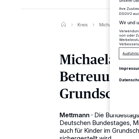
unserer Da
Ihre Zustim
DSGVO auch 
Wir und u
Kreis
Michaela Noll forde
Verwendung 
von oder Zu
Werbeleist
Verbesseru
Michaela Nol
Ausführlic
Impressu
Betreuung f
Datensch
Grundschula
Mettmann
·
Die Bundestags
Deutschen Bundestages, Mich
auch für Kinder im Grundsc
sichergestellt wird.