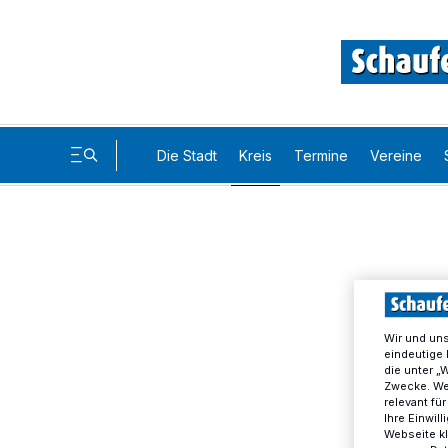
Die Stadt
Kreis
Termine
Vereine
Wir und un
eindeutige 
die unter „
Zwecke. Wen
relevant fü
Ihre Einwil
Webseite kl