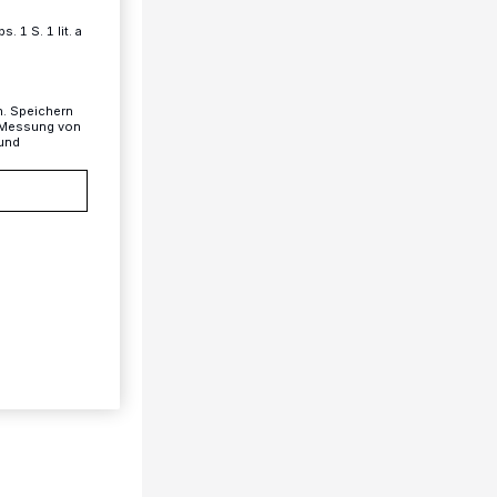
 1 S. 1 lit. a
n. Speichern
, Messung von
 und