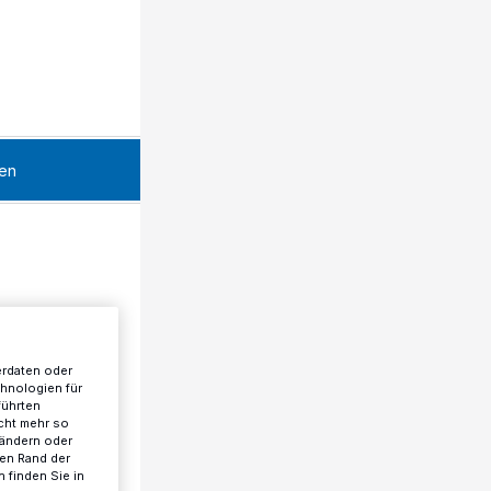
en
erdaten oder
chnologien für
führten
cht mehr so
 ändern oder
ren Rand der
 finden Sie in