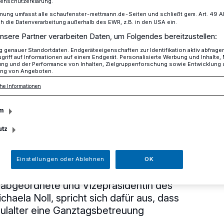
tenschutzerklärung.
mung umfasst alle schaufenster-mettmann.de-Seiten und schließt gem. Art. 49 Abs.
die Datenverarbeitung außerhalb des EWR, z.B. in den USA ein.
nsere Partner verarbeiten Daten, um Folgendes bereitzustellen:
rt Betreuung für Kinder im Grundschulalter
genauer Standortdaten. Endgeräteeigenschaften zur Identifikation aktiv abfrage
griff auf Informationen auf einem Endgerät. Personalisierte Werbung und Inhalte
ung und der Performance von Inhalten, Zielgruppenforschung sowie Entwicklung
ng von Angeboten.
l fordert
he Informationen
m
ür Kinder im
utz
lter
Einstellungen oder Ablehnen
OK
abgeordnete und Vizepräsidentin des
aela Noll, spricht sich dafür aus, dass
hulalter eine Ganztagsbetreuung