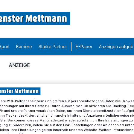
Sport
Karriere
Starke Partner
E-Paper
Anzeigen aufgeb
sere
-Partner speichern und greifen auf personenbezogene Daten wie Brows
218
Kennungen auf Ihrem Gerät zu. Durch Auswahl von OK aktivieren Sie Tracking-Te
Wir und unsere Partner verarbeiten Daten, um Ihnen Dienste bereitzustellen“ aufge
n Tracker deaktiviert sind, sind manche Inhalte und Anzeigen möglicherweise ni
r Sie. Sie können dieses Menü jederzeit wieder aufrufen, um Ihre Einstellungen zu
ligung zu widerrufen, indem Sie auf den Link Einstellungen oder Ablehnen am unte
icken. Ihre Einstellungen gelten innerhalb unseres Website. Weitere Informationen