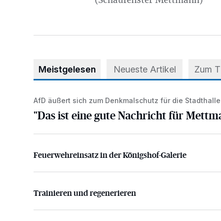
(Schaufenster Mettmann)
Meistgelesen
Neueste Artikel
Zum 
AfD äußert sich zum Denkmalschutz für die Stadthalle
"Das ist eine gute Nachricht für Mettmann!"
"Das ist eine gute Nachricht für Mettm
Feuerwehreinsatz in der Königshof-Galerie
Feuerwehreinsatz in der Königshof-Galerie
Trainieren und regenerieren
Trainieren und regenerieren