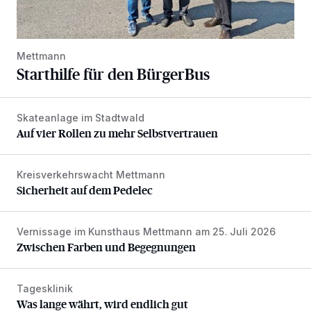
Mettmann
Starthilfe für den BürgerBus
Skateanlage im Stadtwald
Auf vier Rollen zu mehr Selbstvertrauen
Auf vier Rollen zu mehr Selbstvertrauen
Kreisverkehrswacht Mettmann
Sicherheit auf dem Pedelec
Sicherheit auf dem Pedelec
Vernissage im Kunsthaus Mettmann am 25. Juli 2026
Zwischen Farben und Begegnungen
Zwischen Farben und Begegnungen
Tagesklinik
Was lange währt, wird endlich gut
Was lange währt, wird endlich gut