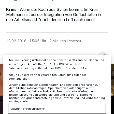
Kreis
·
Wenn der Koch aus Syrien kommt: Im Kreis
Wir und unsere
-Partner speichern und greifen auf
218
personenbezogene Daten wie Browserdaten oder eindeutige
Mettmann ist bei der Integration von Geflüchteten in
Kennungen auf Ihrem Gerät zu. Durch Auswahl von OK aktivieren Sie
den Arbeitsmarkt "noch deutlich Luft nach oben".
Tracking-Technologien für die unter „Wir und unsere Partner
verarbeiten Daten, um Ihnen Dienste bereitzustellen“ aufgeführten
Zwecke. Wenn Tracker deaktiviert sind, sind manche Inhalte und
Anzeigen möglicherweise nicht mehr so relevant für Sie. Sie können
dieses Menü jederzeit wieder aufrufen, um Ihre Einstellungen zu
18.02.2018 , 15:05 Uhr
2 Minuten Lesezeit
ändern oder Ihre Einwilligung zu widerrufen, indem Sie auf den Link
Einstellungen oder Ablehnen am unteren Rand der Webseite klicken.
Ihre Einstellungen gelten innerhalb unseres Website. Weitere
Informationen finden Sie in unserer Datenschutzerklärung.
Ihre Zustimmung umfasst alle schaufenster-mettmann.de-Seiten und
schließt gem. Art. 49 Abs. 1 S. 1 lit. a DSGVO auch die
Datenverarbeitung außerhalb des EWR, z.B. in den USA ein.
Wir und unsere Partner verarbeiten Daten, um Folgendes
bereitzustellen:
Verwendung genauer Standortdaten. Endgeräteeigenschaften zur
Identifikation aktiv abfragen. Speichern von oder Zugriff auf
Informationen auf einem Endgerät. Personalisierte Werbung und
Inhalte, Messung von Werbeleistung und der Performance von
Inhalten, Zielgruppenforschung sowie Entwicklung und Verbesserung
von Angeboten.
Ausführliche Informationen