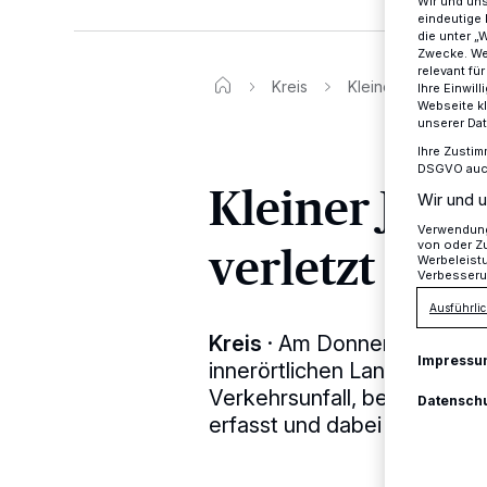
Wir und un
eindeutige 
die unter „
Zwecke. Wen
relevant fü
Kreis
Kleiner Junge leben
Ihre Einwil
Webseite kl
unserer Da
Ihre Zustim
DSGVO auch 
Kleiner Jung
Wir und u
Verwendung 
verletzt
von oder Zu
Werbeleist
Verbesseru
Ausführlic
Kreis
·
Am Donnerstagmorge
Impressu
innerörtlichen Landstraße 
Verkehrsunfall, bei dem ein
Datensch
erfasst und dabei lebensgef