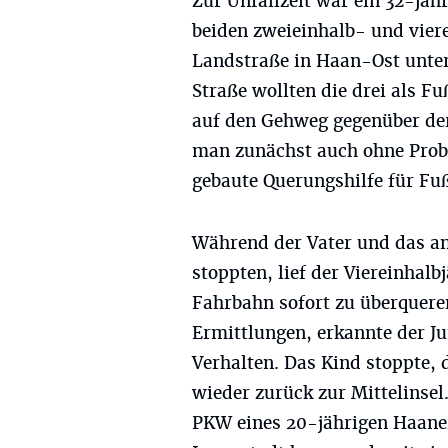
Zur Unfallzeit war ein 32-jä
beiden zweieinhalb- und vier
Landstraße in Haan-Ost unte
Straße wollten die drei als 
auf den Gehweg gegenüber der
man zunächst auch ohne Probl
gebaute Querungshilfe für Fu
Während der Vater und das an
stoppten, lief der Viereinhalb
Fahrbahn sofort zu überqueren
Ermittlungen, erkannte der J
Verhalten. Das Kind stoppte, 
wieder zurück zur Mittelinsel
PKW eines 20-jährigen Haaner