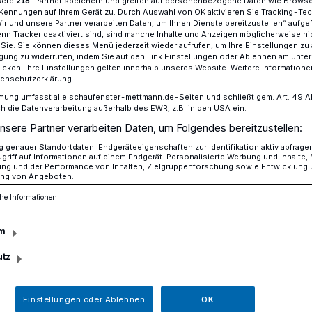
sere
-Partner speichern und greifen auf personenbezogene Daten wie Brows
218
Kennungen auf Ihrem Gerät zu. Durch Auswahl von OK aktivieren Sie Tracking-Te
Wir und unsere Partner verarbeiten Daten, um Ihnen Dienste bereitzustellen“ aufge
n Tracker deaktiviert sind, sind manche Inhalte und Anzeigen möglicherweise ni
r Sie. Sie können dieses Menü jederzeit wieder aufrufen, um Ihre Einstellungen zu
sgefährlich verletzt
ligung zu widerrufen, indem Sie auf den Link Einstellungen oder Ablehnen am unte
icken. Ihre Einstellungen gelten innerhalb unseres Website. Weitere Informationen
tenschutzerklärung.
mung umfasst alle schaufenster-mettmann.de-Seiten und schließt gem. Art. 49 Abs.
die Datenverarbeitung außerhalb des EWR, z.B. in den USA ein.
e lebensgefährlich
nsere Partner verarbeiten Daten, um Folgendes bereitzustellen:
genauer Standortdaten. Endgeräteeigenschaften zur Identifikation aktiv abfrage
griff auf Informationen auf einem Endgerät. Personalisierte Werbung und Inhalte
ung und der Performance von Inhalten, Zielgruppenforschung sowie Entwicklung
ng von Angeboten.
he Informationen
n um 8.47 Uhr kam es an der
m
im Industriepark Haan-Ost zu einem
 viereinhalbjähriger Junge von einem PKW
utz
ährlich am Kopf verletzt wurde.
Einstellungen oder Ablehnen
OK