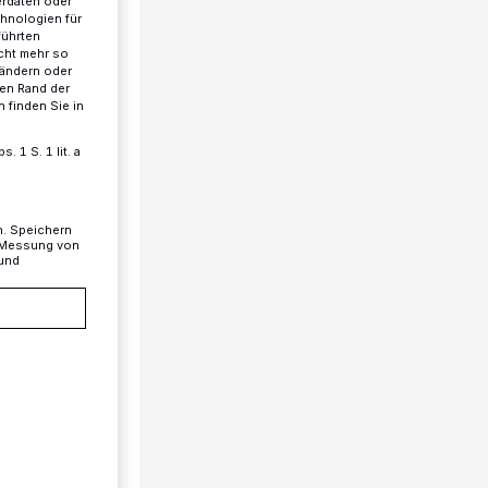
erdaten oder
chnologien für
führten
cht mehr so
 ändern oder
ren Rand der
 finden Sie in
 1 S. 1 lit. a
n. Speichern
, Messung von
 und