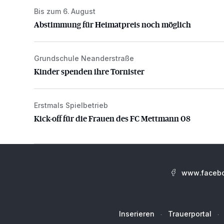
Bis zum 6. August
Abstimmung für Heimatpreis noch möglich
Abstimmung für Heimatpreis noch möglich
Grundschule Neanderstraße
Kinder spenden ihre Tornister
Kinder spenden ihre Tornister
Erstmals Spielbetrieb
Kick-off für die Frauen des FC Mettmann 08
Kick-off für die Frauen des FC Mettmann 08
www.facebo
Inserieren
Trauerportal